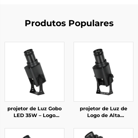
Produtos Populares
projetor de Luz Gobo
projetor de Luz de
LED 35W – Logo
Logo de Alta
Personalizado
Luminosidade 80W –
Rotativo, IP67 à Prova
Luz Gobo Rotativa
d'Água, Controlado por
IP67 à Prova d'Água