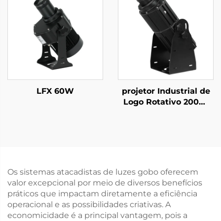
Controle Remoto para
com Controle Remoto
Exposições Comerciais
para Publicidade
Externa
LFX 60W
projetor Industrial de
Logo Rotativo 200W
IP67 à Prova d'Água
Gobo para Segurança
em Fábrica e Aviso de
Passagem
Os sistemas atacadistas de luzes gobo oferecem
valor excepcional por meio de diversos benefícios
práticos que impactam diretamente a eficiência
operacional e as possibilidades criativas. A
economicidade é a principal vantagem, pois a