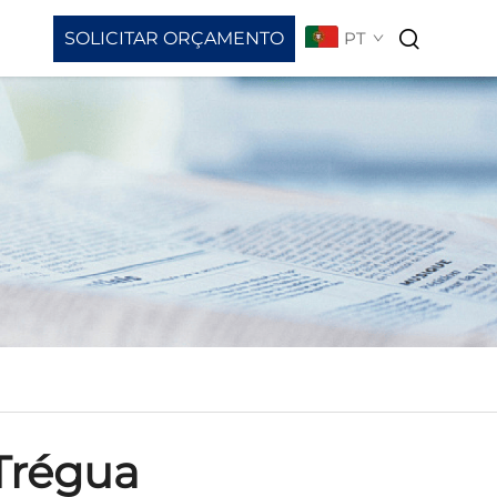
SOLICITAR ORÇAMENTO
PT
load De Vídeos
Trégua