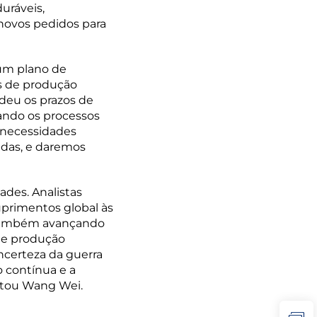
uráveis,
novos pedidos para
um plano de
as de produção
deu os prazos de
ando os processos
 necessidades
das, e daremos
ades. Analistas
uprimentos global às
s também avançando
 de produção
incerteza da guerra
o contínua e a
entou Wang Wei.