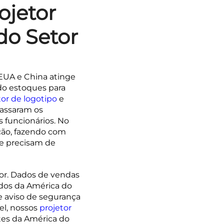
ojetor
do Setor
EUA e China atinge
do estoques para
tor de logotipo
e
passaram os
 funcionários. No
ção, fazendo com
ue precisam de
tor. Dados de vendas
dos da América do
e aviso de segurança
el, nossos
projetor
tes da América do