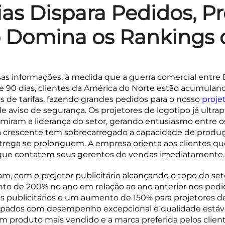
as Dispara Pedidos, Pr
 Domina os Rankings 
s informações, à medida que a guerra comercial entre 
de 90 dias, clientes da América do Norte estão acumulan
cos de tarifas, fazendo grandes pedidos para o nosso
proje
de aviso de segurança. Os projetores de logotipo já ultra
miram a liderança do setor, gerando entusiasmo entre os
 crescente tem sobrecarregado a capacidade de produ
trega se prolonguem. A empresa orienta aos clientes q
que contatem seus gerentes de vendas imediatamente.
am, com o projetor publicitário alcançando o topo do se
 de 200% no ano em relação ao ano anterior nos pedi
es publicitários e um aumento de 150% para projetores d
ipados com desempenho excepcional e qualidade estáv
m produto mais vendido e a marca preferida pelos clien