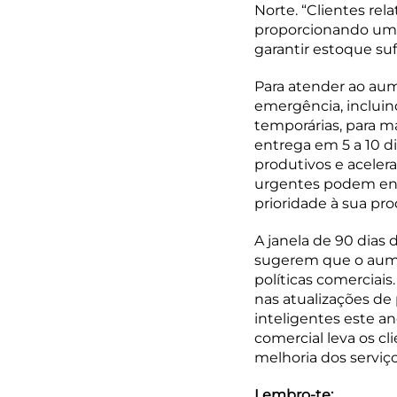
Norte. “Clientes rel
proporcionando uma
garantir estoque suf
Para atender ao au
emergência, incluin
temporárias, para m
entrega em 5 a 10 d
produtivos e aceler
urgentes podem ent
prioridade à sua pro
A janela de 90 dias 
sugerem que o aumen
políticas comercia
nas atualizações de
inteligentes este an
comercial leva os cl
melhoria dos serviç
Lembro-te: