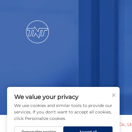
We value your privacy
We use cookies and similar tools to provide our
services. If you don't want to accept all cookies,
click Personalize cookies.
Copyright © 2026 Shenzhen TNT Technology Co., Ltd
reservados
Política de Privacidade
Personalize cookies
Accept all