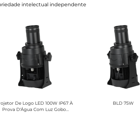
priedade intelectual independente
rojetor De Logo LED 100W IP67 À
BLD 75W
Prova D'Água Com Luz Gobo
Rotativa Para Branding Externo
Grande E Projeção Em Edifícios