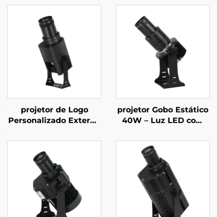
projetor de Logo
projetor Gobo Estático
Personalizado Externo
40W – Luz LED com
55W – Luz Gobo
Logotipo à Prova
Rotativa IP67 à Prova
d'Água IP67 para
d'Água com Controle
Fachadas de Lojas
Remoto para
Publicidade e
Branding