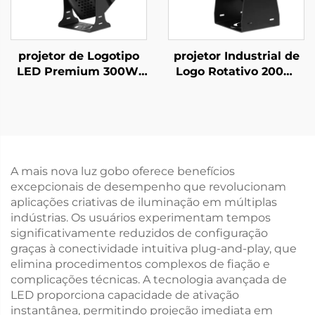
projetor de Logotipo
projetor Industrial de
LED Premium 300W,
Logo Rotativo 200W
Luz Gobo Rotativa à
IP67 à Prova d'Água
Prova d'Água IP67
Gobo para Segurança
para Publicidade em
em Fábrica e Aviso de
Edifícios Externos
Passagem
A mais nova luz gobo oferece benefícios
excepcionais de desempenho que revolucionam
aplicações criativas de iluminação em múltiplas
indústrias. Os usuários experimentam tempos
significativamente reduzidos de configuração
graças à conectividade intuitiva plug-and-play, que
elimina procedimentos complexos de fiação e
complicações técnicas. A tecnologia avançada de
LED proporciona capacidade de ativação
instantânea, permitindo projeção imediata em