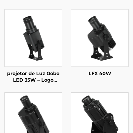
projetor de Luz Gobo
LFX 40W
LED 35W – Logo
Personalizado
Rotativo, IP67 à Prova
d'Água, Controlado por
Controle Remoto para
Exposições Comerciais