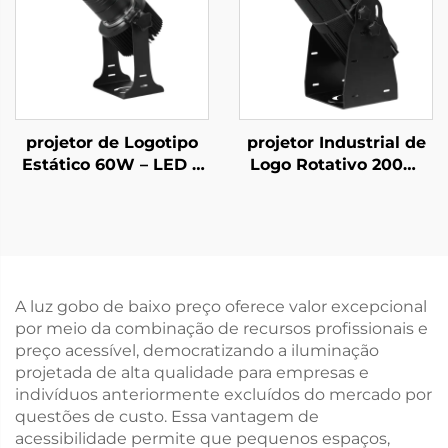
Branding
projetor de Logotipo
projetor Industrial de
Estático 60W – LED à
Logo Rotativo 200W
Prova d'Água IP67
IP67 à Prova d'Água
para Anúncios
Gobo para Segurança
Comerciais e Exibição
em Fábrica e Aviso de
de Avisos
Passagem
A luz gobo de baixo preço oferece valor excepcional
por meio da combinação de recursos profissionais e
preço acessível, democratizando a iluminação
projetada de alta qualidade para empresas e
indivíduos anteriormente excluídos do mercado por
questões de custo. Essa vantagem de
acessibilidade permite que pequenos espaços,