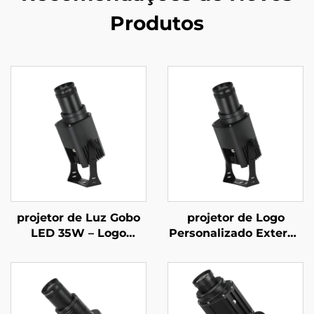
Produtos
projetor de Luz Gobo
projetor de Logo
LED 35W – Logo
Personalizado Externo
Personalizado
55W – Luz Gobo
Rotativo, IP67 à Prova
Rotativa IP67 à Prova
d'Água, Controlado por
d'Água com Controle
Controle Remoto para
Remoto para
Exposições Comerciais
Publicidade e