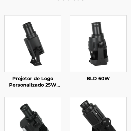
Projetor de Logo
BLD 60W
Personalizado 25W
IP67 à Prova d'Água
com Gobo Rotativo e
Controle Remoto –
Perfeito para Fachadas
e Placas