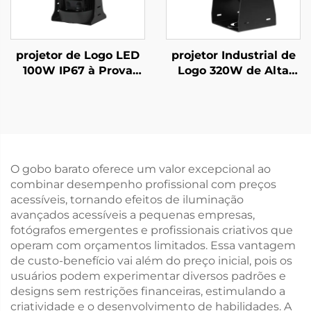
projetor de Logo LED
projetor Industrial de
100W IP67 à Prova
Logo 320W de Alta
d'Água com Luz Gobo
Luminosidade IP67
Rotativa para
Luz Gobo Rotativa
Branding Externo
para Segurança em
Grande e Projeção em
Fábrica e Exibição de
Edifícios
Aviso
O gobo barato oferece um valor excepcional ao
combinar desempenho profissional com preços
acessíveis, tornando efeitos de iluminação
avançados acessíveis a pequenas empresas,
fotógrafos emergentes e profissionais criativos que
operam com orçamentos limitados. Essa vantagem
de custo-benefício vai além do preço inicial, pois os
usuários podem experimentar diversos padrões e
designs sem restrições financeiras, estimulando a
criatividade e o desenvolvimento de habilidades. A