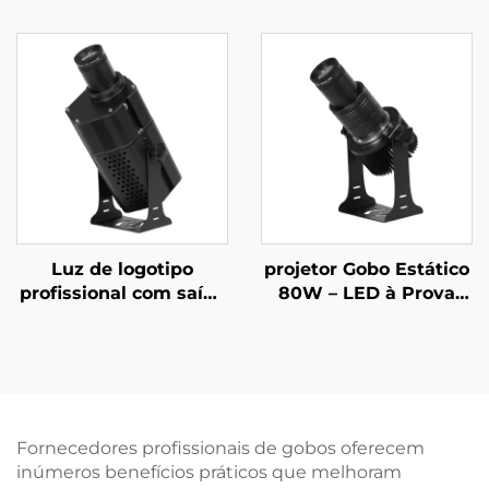
Luz de logotipo
projetor Gobo Estático
profissional com saída
80W – LED à Prova
ultra-brilhante,
d'Água IP67 para
rotação estável e
Fachadas de Lojas e
proteção impermeável
Sinais de Advertência
aprimorada.
Fornecedores profissionais de gobos oferecem
inúmeros benefícios práticos que melhoram