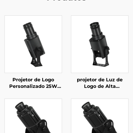
Projetor de Logo
projetor de Luz de
Personalizado 25W
Logo de Alta
IP67 à Prova d'Água
Luminosidade 80W –
com Gobo Rotativo e
Luz Gobo Rotativa
Controle Remoto –
IP67 à Prova d'Água
Perfeito para Fachadas
com Controle Remoto
e Placas
para Publicidade
Externa