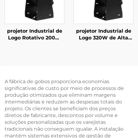
projetor Industrial de
projetor Industrial de
Logo Rotativo 200W
Logo 320W de Alta
IP67 à Prova d'Água
Luminosidade IP67
Gobo para Segurança
Luz Gobo Rotativa
em Fábrica e Aviso de
para Segurança em
Passagem
Fábrica e Exibição de
Aviso
A fábrica de gobos proporciona economias
significativas de custo por meio de processos de
produção otimizados que eliminam margens
intermediárias e reduzem as despesas totais do
projeto. Os clientes se beneficiam dos preços
diretos de fabricante, descontos por volume e
soluções personalizadas que os varejistas
tradicionais não conseguem igualar. A instalação
mantém sistemas extensivos de gestão de