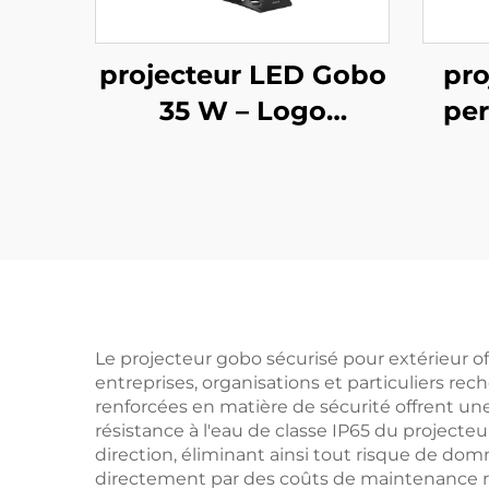
projecteur LED Gobo
pro
35 W – Logo
per
personnalisé rotatif,
ext
étanche IP67,
télécommandé pour
éta
affichages
tél
commerciaux
publ
Le projecteur gobo sécurisé pour extérieur 
entreprises, organisations et particuliers rec
renforcées en matière de sécurité offrent une
résistance à l'eau de classe IP65 du projecte
direction, éliminant ainsi tout risque de domm
directement par des coûts de maintenance 