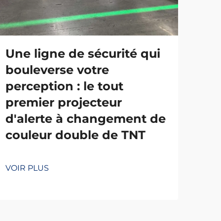
Une ligne de sécurité qui
Bo
bouleverse votre
mo
perception : le tout
de
premier projecteur
qua
d'alerte à changement de
ce
couleur double de TNT
en
de 
VOIR PLUS
VOI