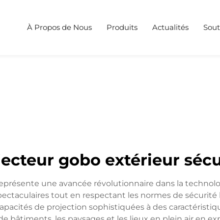
À Propos de Nous
Produits
Actualités
Sout
jecteur gobo extérieur sécu
eprésente une avancée révolutionnaire dans la technolog
spectaculaires tout en respectant les normes de sécurité
 capacités de projection sophistiquées à des caractéristiq
de bâtiments, les paysages et les lieux en plein air en ex