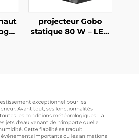
haut
projecteur Gobo
logo
statique 80 W – LED
 Gobo
étanche IP67 pour
 IP67
devantures de
sur
magasins et
ieurs
panneaux d'alerte
vestissement exceptionnel pour les
érieur. Avant tout, ses fonctionnalités
s toutes les conditions météorologiques. La
les jets d'eau venant de n'importe quelle
midité. Cette fiabilité se traduit
s événements importants ou les animations