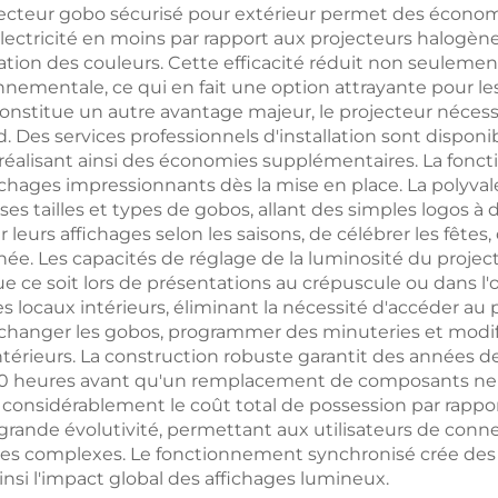
ojecteur gobo sécurisé pour extérieur permet des économi
tricité en moins par rapport aux projecteurs halogènes 
ation des couleurs. Cette efficacité réduit non seulemen
onnementale, ce qui en fait une option attrayante pour l
n constitue un autre avantage majeur, le projecteur néce
rd. Des services professionnels d'installation sont dispo
, réalisant ainsi des économies supplémentaires. La fonc
chages impressionnants dès la mise en place. La polyvale
es tailles et types de gobos, allant des simples logos à 
r leurs affichages selon les saisons, de célébrer les fê
née. Les capacités de réglage de la luminosité du projec
ue ce soit lors de présentations au crépuscule ou dans l
locaux intérieurs, éliminant la nécessité d'accéder au 
é, changer les gobos, programmer des minuteries et modi
intérieurs. La construction robuste garantit des années d
0 heures avant qu'un remplacement de composants ne so
 considérablement le coût total de possession par rappor
rande évolutivité, permettant aux utilisateurs de connec
es complexes. Le fonctionnement synchronisé crée des 
insi l'impact global des affichages lumineux.