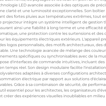
echnologie LED avancée associée à des optiques de préci
 une clarté et une luminosité exceptionnelles. Son boîtie
llant des fortes pluies aux températures extrêmes, tou
e projecteur intègre un système intelligent de gestion 
surant ainsi une fiabilité à long terme et une efficacité
atique, une protection contre les surtensions et des c
ur les équipements électriques extérieurs. L'appareil p
des logos personnalisés, des motifs architecturaux, des 
uable. Une technologie avancée de mélange des couleurs 
ments spécifiques ou synchronisables avec de la musi
spose d'interfaces de commande intuitives, incluant des 
 en temps réel. Son design modulaire facilite l'installati
olyvalentes adaptées à diverses configurations archite
mmation électrique par rapport aux solutions d'éclairage
urables. Grâce à sa combinaison de sécurité, de perform
til essentiel pour les architectes, les organisateurs d'
t créer des expériences visuelles inoubliables en milieu 