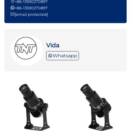
+86-13590270897
+86-13590270897
[email protected]
Vida
Whatsapp