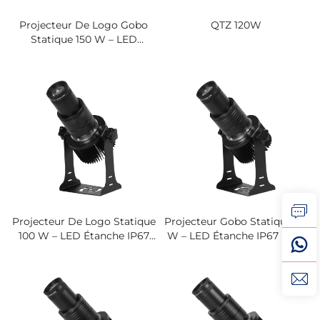
Projecteur De Logo Gobo
QTZ 120W
Statique 150 W – LED
Étanche IP67 Pour Grands
Magasins
Projecteur De Logo Statique
Projecteur Gobo Statique 80
100 W – LED Étanche IP67
W – LED Étanche IP67 Pour
Pour Publicités En Magasin
Devantures De Magasins Et
Et Panneaux De Sécurité
Panneaux D'alerte