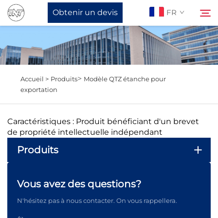
Obtenir un devis
FR
À Propos De Nous
Rechercher
>
Accueil >
Produits
Modèle QTZ étanche pour
Produits
exportation
Actualités
Caractéristiques : Produit bénéficiant d'un brevet
de propriété intellectuelle indépendant
Soutien
Produits
Contactez-Nous
Vous avez des questions?
N'hésitez pas à nous contacter. On vous rappellera.