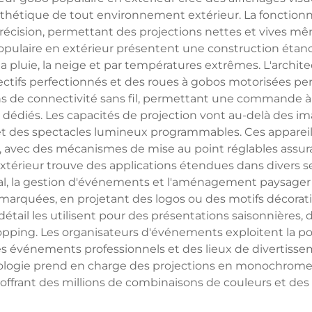
sthétique de tout environnement extérieur. La fonctionn
ision, permettant des projections nettes et vives même
pulaire en extérieur présentent une construction étanc
a pluie, la neige et par températures extrêmes. L'archi
ctifs perfectionnés et des roues à gobos motorisées per
 de connectivité sans fil, permettant une commande à
édiés. Les capacités de projection vont au-delà des image
 des spectacles lumineux programmables. Ces appareils
s, avec des mécanismes de mise au point réglables assura
xtérieur trouve des applications étendues dans divers se
ral, la gestion d'événements et l'aménagement paysager ré
arquées, en projetant des logos ou des motifs décoratifs 
 détail les utilisent pour des présentations saisonnières
pping. Les organisateurs d'événements exploitent la po
es événements professionnels et des lieux de divertisse
logie prend en charge des projections en monochrome
ffrant des millions de combinaisons de couleurs et des 