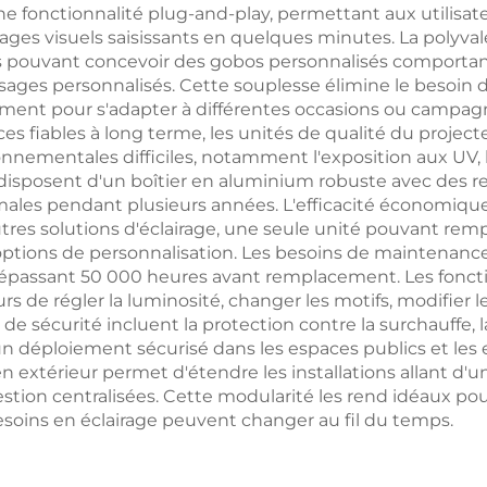
 fonctionnalité plug-and-play, permettant aux utilisateu
ages visuels saisissants en quelques minutes. La polyva
ateurs pouvant concevoir des gobos personnalisés comport
ssages personnalisés. Cette souplesse élimine le besoin 
nt pour s'adapter à différentes occasions ou campagnes
s fiables à long terme, les unités de qualité du project
nnementales difficiles, notamment l'exposition aux UV, l
isposent d'un boîtier en aluminium robuste avec des 
males pendant plusieurs années. L'efficacité économiqu
tres solutions d'éclairage, une seule unité pouvant remp
 options de personnalisation. Les besoins de maintenanc
dépassant 50 000 heures avant remplacement. Les fonct
urs de régler la luminosité, changer les motifs, modifie
de sécurité incluent la protection contre la surchauffe, 
 déploiement sécurisé dans les espaces publics et les e
 extérieur permet d'étendre les installations allant d'u
stion centralisées. Cette modularité les rend idéaux pou
soins en éclairage peuvent changer au fil du temps.