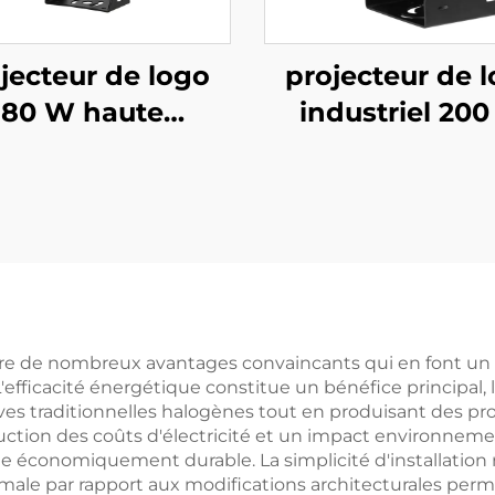
jecteur de logo
projecteur de 
80 W haute
industriel 20
nosité – Lumière
étanche IP67
Gobo rotative
lumière Gob
nche IP67 avec
rotative pour 
écommande pour
sécurité en usin
licité extérieure
avertissement
passage piét
ffre de nombreux avantages convaincants qui en font u
 L'efficacité énergétique constitue un bénéfice princip
es traditionnelles halogènes tout en produisant des pro
duction des coûts d'électricité et un impact environnem
age économiquement durable. La simplicité d'installatio
male par rapport aux modifications architecturales perma