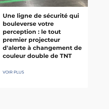
Une ligne de sécurité qui
Bo
bouleverse votre
mo
perception : le tout
de
premier projecteur
qua
d'alerte à changement de
ce
couleur double de TNT
en
de 
VOIR PLUS
VOI