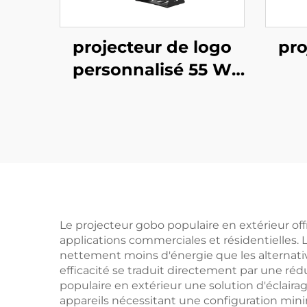
projecteur de logo
pro
personnalisé 55 W
extérieur – Lumière
lumi
Gobo rotative
étanche IP67 avec
éta
télécommande pour
tél
publicité et branding
pub
Le projecteur gobo populaire en extérieur o
applications commerciales et résidentielles.
nettement moins d'énergie que les alternativ
efficacité se traduit directement par une ré
populaire en extérieur une solution d'éclair
appareils nécessitant une configuration mini