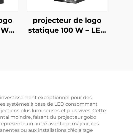
logo
projecteur de logo
0 W
statique 100 W – LED
,
étanche IP67 pour
o
publicités en
la
magasin et
e et
panneaux de
 de
sécurité
on
n investissement exceptionnel pour des
al, les systèmes à base de LED consommant
jections plus lumineuses et plus vives. Cette
ental moindre, faisant du projecteur gobo
n représente un autre avantage majeur, ces
nentes ou aux installations d'éclairage