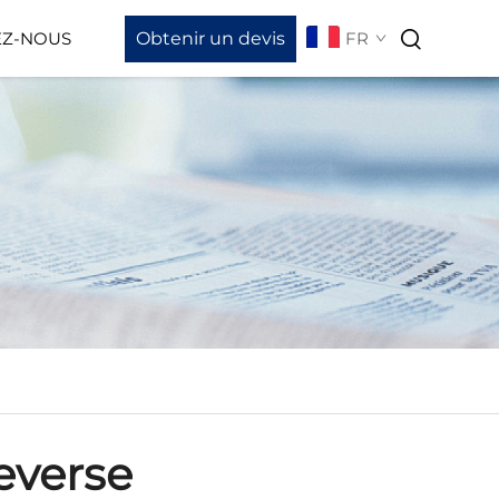
Obtenir un devis
FR
EZ-NOUS
hargement Des Vidéos
everse