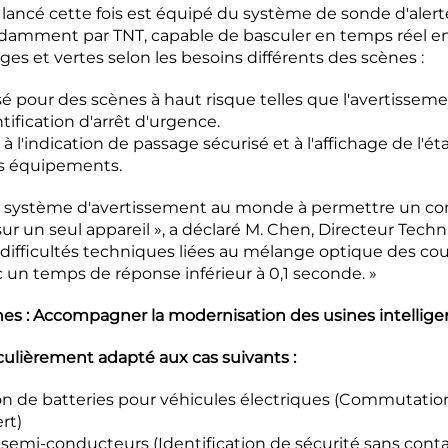
lancé cette fois est équipé du système de sonde d'alerte
amment par TNT, capable de basculer en temps réel en
es et vertes selon les besoins différents des scènes :
sé pour des scènes à haut risque telles que l'avertissem
tification d'arrêt d'urgence.
à l'indication de passage sécurisé et à l'affichage de l'é
s équipements.
mier système d'avertissement au monde à permettre un
 sur un seul appareil », a déclaré M. Chen, Directeur Tech
difficultés techniques liées au mélange optique des coul
 un temps de réponse inférieur à 0,1 seconde. »
es : Accompagner la modernisation des usines intellige
culièrement adapté aux cas suivants :
on de batteries pour véhicules électriques (Commutatio
rt)
 semi-conducteurs (Identification de sécurité sans conta