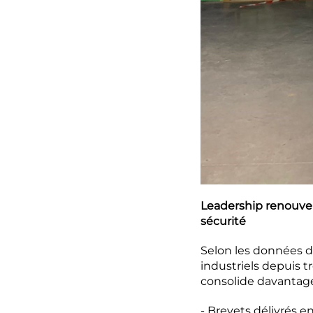
Leadership renouvelé
sécurité
Selon les données de
industriels depuis t
consolide davantage
- Brevets délivrés e