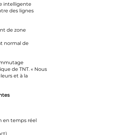
 intelligente
tre des lignes
ent de zone
tat normal de
 commutage
nique de TNT. « Nous
eurs et à la
ntes
n en temps réel
ct)