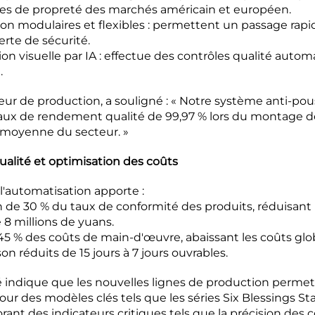
tes de propreté des marchés américain et européen.
ion modulaires et flexibles : permettent un passage rap
lerte de sécurité.
on visuelle par IA : effectue des contrôles qualité autom
.
ur de production, a souligné : « Notre système anti-pou
taux de rendement qualité de 99,97 % lors du montage des
 moyenne du secteur. »
ualité et optimisation des coûts
l'automatisation apporte :
de 30 % du taux de conformité des produits, réduisant 
 8 millions de yuans.
45 % des coûts de main-d'œuvre, abaissant les coûts glo
ison réduits de 15 jours à 7 jours ouvrables.
 indique que les nouvelles lignes de production perme
pour des modèles clés tels que les séries Six Blessings S
rant des indicateurs critiques tels que la précision des c