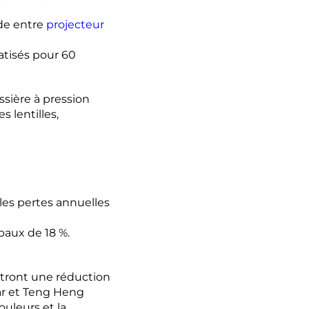
ide entre
projecteur
atisés pour 60
ssière à pression
 lentilles,
les pertes annuelles
baux de 18 %.
ttront une réduction
tar et Teng Heng
ouleurs et la