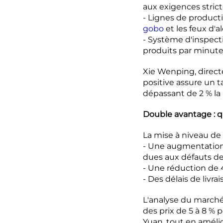
aux exigences stric
- Lignes de product
gobo
et les feux d'a
- Système d'inspecti
produits par minute
Xie Wenping, directe
positive assure un 
dépassant de 2 % la
Double avantage : q
La mise à niveau de 
- Une augmentation 
dues aux défauts de
- Une réduction de 
- Des délais de livra
L'analyse du marché
des prix de 5 à 8 % 
Yuan, tout en amélio