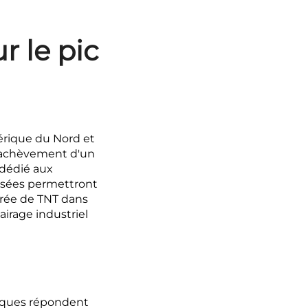
 le pic
érique du Nord et
l'achèvement d'un
 dédié aux
isées permettront
trée de TNT dans
irage industriel
tiques répondent