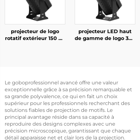
projecteur de logo
projecteur LED haut
rotatif extérieur 150 W,
de gamme de logo 300
lumière Gobo étanche
W, lumière Gobo
IP67 pour hôtels,
rotative étanche IP67
centres commerciaux
pour publicité sur
et publicité
bâtiments extérieurs
commerciale
Le goboprofessionnel avancé offre une valeur
exceptionnelle grâce à sa précision remarquable et
sa grande polyvalence, ce qui en fait un choix
supérieur pour les professionnels recherchant des
solutions fiables de projection de motifs. Le
principal avantage réside dans sa capacité à
reproduire des designs complexes avec une
précision microscopique, garantissant que chaque
détail apparaisse net et clair lors de la projection.