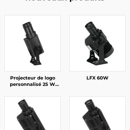
Projecteur de logo
LFX 60W
personnalisé 25 W
étanche IP67 avec
Gobo rotatif et
télécommande – Idéal
pour devantures et
enseignes