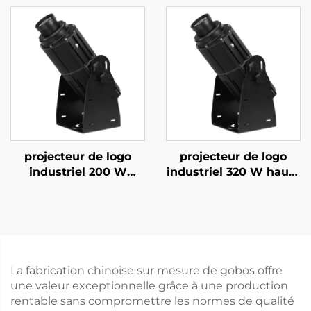
projecteur de logo
projecteur de logo
industriel 200 W
industriel 320 W haute
étanche IP67, lumière
luminosité, lumière
Gobo rotative pour la
Gobo rotative IP67
sécurité en usine et
pour affichage de
avertissement de
sécurité et
passage piéton
d'avertissement en
usine
La fabrication chinoise sur mesure de gobos offre
une valeur exceptionnelle grâce à une production
rentable sans compromettre les normes de qualité