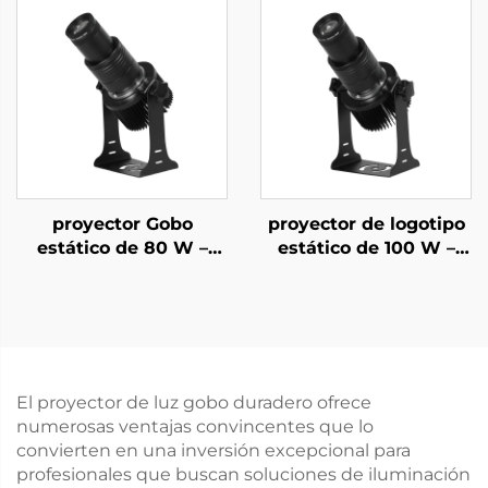
con mando a distancia
señalización exterior
para branding
grande y proyección
comercial exterior
en edificios
proyector Gobo
proyector de logotipo
estático de 80 W –
estático de 100 W –
LED impermeable IP67
LED impermeable IP67
para fachadas de
para anuncios en
tiendas y señales de
tiendas y señales de
advertencia
seguridad
El proyector de luz gobo duradero ofrece
numerosas ventajas convincentes que lo
convierten en una inversión excepcional para
profesionales que buscan soluciones de iluminación