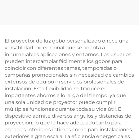
LED impermeable IP67
IP67 resistente al agua
para anuncios
con luz gobo giratoria
comerciales y
para seguridad en
pantallas de
fábricas y
advertencia
advertencias en
pasillos
El proyector de luz gobo personalizado ofrece una
versatilidad excepcional que se adapta a
innumerables aplicaciones y entornos. Los usuarios
pueden intercambiar fácilmente los gobos para
coincidir con diferentes temas, temporadas o
campañas promocionales sin necesidad de cambios
extensos de equipo ni servicios profesionales de
instalación. Esta flexibilidad se traduce en
importantes ahorros a lo largo del tiempo, ya que
una sola unidad de proyector puede cumplir
múltiples funciones durante toda su vida útil. El
dispositivo admite diversos ángulos y distancias de
proyección, lo que lo hace adecuado tanto para
espacios interiores íntimos como para instalaciones
exteriores a gran escala. La eficiencia energética es