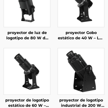
proyector de luz de
proyector Gobo
logotipo de 80 W de
estático de 40 W – Luz
alta luminosidad –
LED con logotipo
Gobo giratorio IP67
impermeable IP67
resistente al agua con
para fachadas de
mando a distancia
tiendas
para publicidad
exterior
proyector de logotipo
proyector de logotipo
estático de 60 W –
industrial de 200 W