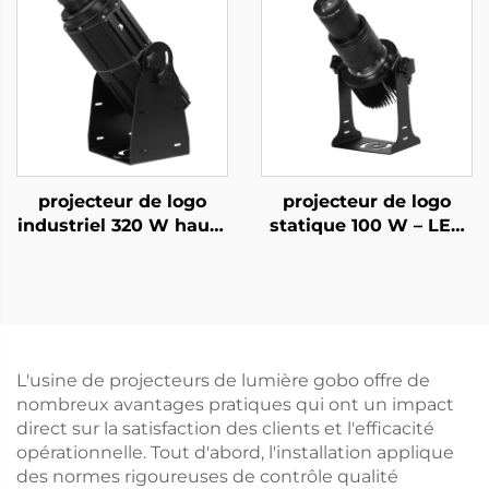
avertissement de
et projection sur
passage piéton
bâtiments
projecteur de logo
projecteur de logo
industriel 320 W haute
statique 100 W – LED
luminosité, lumière
étanche IP67 pour
Gobo rotative IP67
publicités en magasin
pour affichage de
et panneaux de
sécurité et
sécurité
d'avertissement en
usine
L'usine de projecteurs de lumière gobo offre de
nombreux avantages pratiques qui ont un impact
direct sur la satisfaction des clients et l'efficacité
opérationnelle. Tout d'abord, l'installation applique
des normes rigoureuses de contrôle qualité