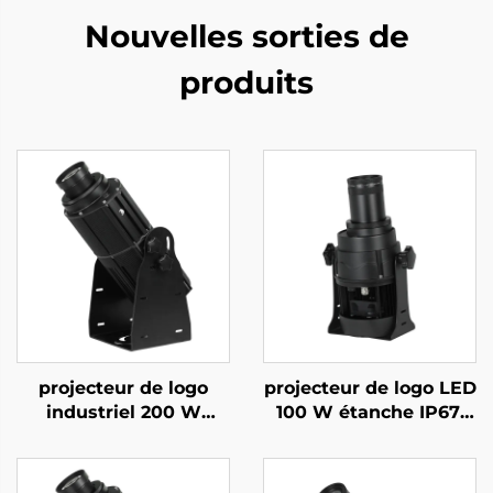
Nouvelles sorties de
produits
projecteur de logo
projecteur de logo LED
industriel 200 W
100 W étanche IP67,
étanche IP67, lumière
lumière Gobo rotative
Gobo rotative pour la
pour marquage
sécurité en usine et
extérieur grand format