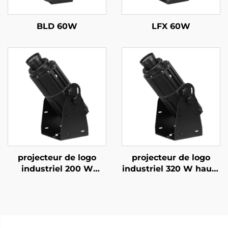
BLD 60W
LFX 60W
projecteur de logo
projecteur de logo
industriel 200 W
industriel 320 W haute
étanche IP67, lumière
luminosité, lumière
Gobo rotative pour la
Gobo rotative IP67
sécurité en usine et
pour affichage de
avertissement de
sécurité et
passage piéton
d'avertissement en