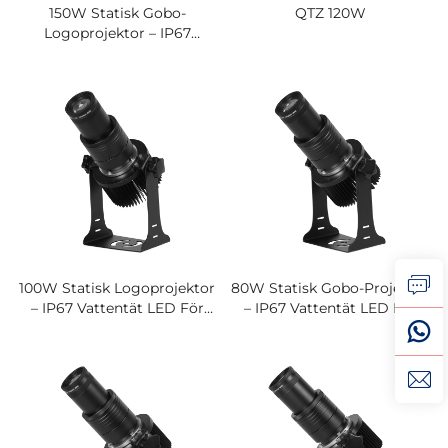
150W Statisk Gobo-
QTZ 120W
Logoprojektor – IP67
Vattentät LED För Stora
Butiker
100W Statisk Logoprojektor
80W Statisk Gobo-Projektor
– IP67 Vattentät LED För
– IP67 Vattentät LED För
Butiksreklam Och
Butiksfasader Och
Säkerhetsskyltar
Varningsskyltar