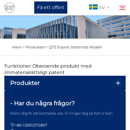
Få ett offert
SV
Om oss
Sök
>
Hem >
Produkter
QTZ Export Vattentät Modell
Produkter
Funktioner: Oberoende produkt med
Nyheter
immaterialrättsligt patent
Produkter
Stöd
- Har du några frågor?
Kontakta Oss
Känn dig fri att kontakta oss. Vi ringer dig så fort vi kan.
+86-13590270897