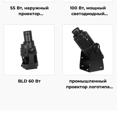
55 Вт, наружный
100 Вт, мощный
проектор
светодиодный
индивидуального
проектор логотипа —
логотипа — IP67,
IP67,
водонепроницаемый,
водонепроницаемый,
вращающийся Gobo с
вращающийся Gobo с
пультом ДУ для
пультом ДУ для
рекламы и брендинга
наружного
корпоративного
брендинга
BLD 60 Вт
промышленный
проектор логотипа
200 Вт,
вращающийся, IP67,
водонепроницаемый,
с лампой Gobo для
обеспечения