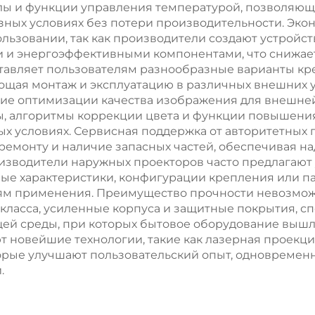
лы и функции управления температурой, позволяющи
озных условиях без потери производительности. Эко
ьзовании, так как производители создают устройст
 и энергоэффективными компонентами, что снижает
ставляет пользователям разнообразные варианты кр
ощая монтаж и эксплуатацию в различных внешних 
ние оптимизации качества изображения для внешней
, алгоритмы коррекции цвета и функции повышения
вых условиях. Сервисная поддержка от авторитетны
 ремонту и наличие запасных частей, обеспечивая н
изводители наружных проекторов часто предлагают 
ые характеристики, конфигурации крепления или п
ям применения. Преимущество прочности невозмож
ласса, усиленные корпуса и защитные покрытия, с
ей среды, при которых бытовое оборудование вышло
 новейшие технологии, такие как лазерная проекц
орые улучшают пользовательский опыт, одновременн
.