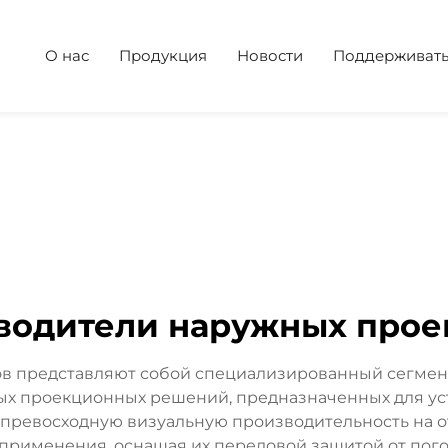
О нас
Продукция
Новости
Поддерживат
водители наружных прое
в представляют собой специализированный сегмент
ых проекционных решений, предназначенных для уст
ревосходную визуальную производительность на от
применения, оснащая их передовой защитой от пог