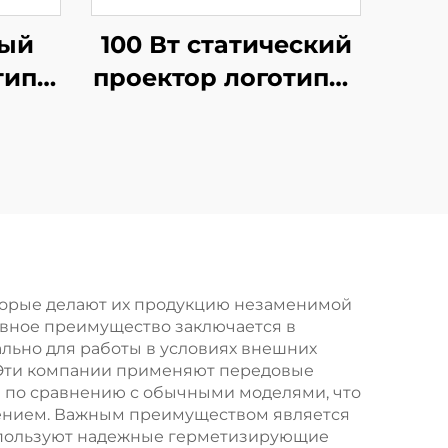
ый
100 Вт статический
типа
проектор логотипов
кая
—
7,
водонепроницаемый
я,
светодиодный IP67
для
для рекламы
я
магазинов и знаков
 на
безопасности
е и
торые делают их продукцию незаменимой
вное преимущество заключается в
ьных
ьно для работы в условиях внешних
. Эти компании применяют передовые
в по сравнению с обычными моделями, что
щением. Важным преимуществом является
используют надежные герметизирующие