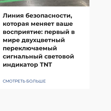
Линия безопасности,
От
которая меняет ваше
мо
восприятие: первый в
си
мире двухцветный
ка
переключаемый
се
сигнальный световой
от
индикатор TNT
ка
СМОТРЕТЬ БОЛЬШЕ
СМО