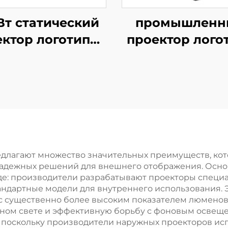
Вт статический
промышленн
ктор логотипов
проектор лого
—
320 Вт, высо
онепроницаемый
яркость, IP6
тодиодный IP67
вращающийс
для рекламы
лампа Gobo 
магазинов и
обеспечени
дупреждающих
безопасности
табло
производств
длагают множество значительных преимуществ, ко
адежных решений для внешнего отображения. Осно
предупредител
: производители разрабатывают проекторы специал
табло
тандартные модели для внутреннего использования
 с существенно более высоким показателем люмено
вном свете и эффективную борьбу с фоновым осве
м, поскольку производители наружных проекторов 