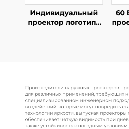
Индивидуальный
60 
проектор логотипа
прое
25 Вт, IP67,
водонепроницаемый,
вод
с вращающимся
све
Gobo и пультом
дистанционного
управления —
пре
идеален для витрин
Производители наружных проекторов пре
для различных применений, требующих н
и вывесок
специализированном инженерном подходе
воздействий, которые могут повредить с
технологии яркости, выпуская проекторы
обеспечивает четкую видимость при дне
также устойчивость к погодным условия