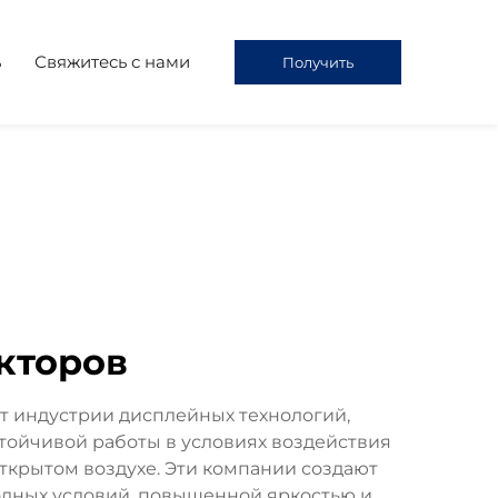
ь
Свяжитесь с нами
Получить
предложение
кторов
 индустрии дисплейных технологий,
ойчивой работы в условиях воздействия
крытом воздухе. Эти компании создают
одных условий, повышенной яркостью и