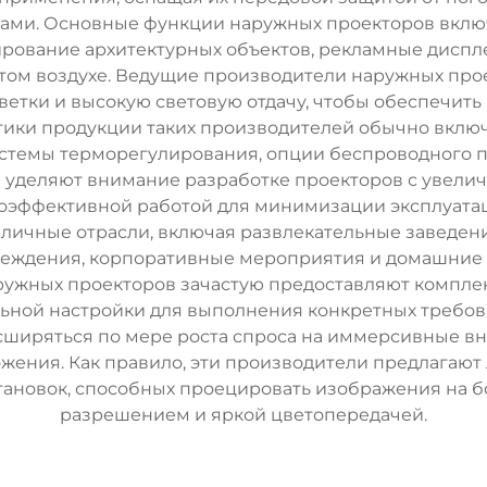
ми. Основные функции наружных проекторов вклю
рование архитектурных объектов, рекламные дисплеи
том воздухе. Ведущие производители наружных пр
ветки и высокую световую отдачу, чтобы обеспечи
тики продукции таких производителей обычно включа
истемы терморегулирования, опции беспроводного 
же уделяют внимание разработке проекторов с увел
оэффективной работой для минимизации эксплуата
личные отрасли, включая развлекательные заведени
реждения, корпоративные мероприятия и домашние 
жных проекторов зачастую предоставляют комплекс
ьной настройки для выполнения конкретных требов
сширяться по мере роста спроса на иммерсивные в
ния. Как правило, эти производители предлагают
ановок, способных проецировать изображения на бо
разрешением и яркой цветопередачей.