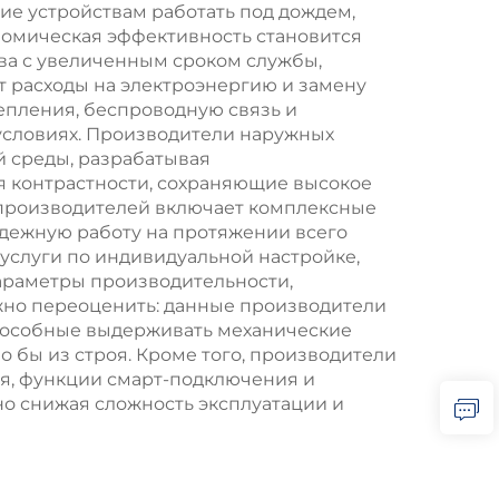
е устройствам работать под дождем,
номическая эффективность становится
ва с увеличенным сроком службы,
 расходы на электроэнергию и замену
епления, беспроводную связь и
условиях. Производители наружных
 среды, разрабатывая
 контрастности, сохраняющие высокое
х производителей включает комплексные
адежную работу на протяжении всего
услуги по индивидуальной настройке,
араметры производительности,
но переоценить: данные производители
пособные выдерживать механические
 бы из строя. Кроме того, производители
ия, функции смарт-подключения и
о снижая сложность эксплуатации и