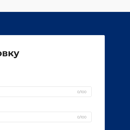
овку
0/100
0/100