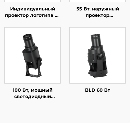
Индивидуальный
55 Вт, наружный
проектор логотипа 25
проектор
Вт, IP67,
индивидуального
водонепроницаемый,
логотипа — IP67,
с вращающимся Gobo
водонепроницаемый,
и пультом
вращающийся Gobo с
дистанционного
пультом ДУ для
управления —
рекламы и брендинга
идеален для витрин
и вывесок
100 Вт, мощный
BLD 60 Вт
светодиодный
проектор логотипа —
IP67,
водонепроницаемый,
вращающийся Gobo с
пультом ДУ для