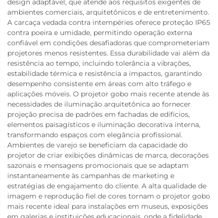
design adaptável, que atende aos requisitos exigentes de
ambientes comerciais, arquitetônicos e de entretenimento.
A carcaça vedada contra intempéries oferece proteção IP65
contra poeira e umidade, permitindo operação externa
confiável em condições desafiadoras que comprometeriam
projetores menos resistentes. Essa durabilidade vai além da
resistência ao tempo, incluindo tolerância a vibrações,
estabilidade térmica e resistência a impactos, garantindo
desempenho consistente em áreas com alto tráfego e
aplicações móveis. O projetor gobo mais recente atende às
necessidades de iluminação arquitetônica ao fornecer
projeção precisa de padrões em fachadas de edifícios,
elementos paisagísticos e iluminação decorativa interna,
transformando espaços com elegância profissional.
Ambientes de varejo se beneficiam da capacidade do
projetor de criar exibições dinâmicas de marca, decorações
sazonais e mensagens promocionais que se adaptam
instantaneamente às campanhas de marketing e
estratégias de engajamento do cliente. A alta qualidade de
imagem e reprodução fiel de cores tornam o projetor gobo
mais recente ideal para instalações em museus, exposições
em galerias e instituições educacionais, onde a fidelidade