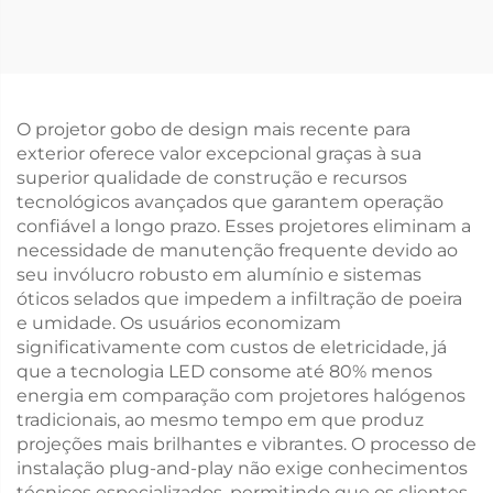
Fachadas de Lojas e
para Anúncios de
Sinais de Advertência
Lojas e Placas de
Segurança
O projetor gobo de design mais recente para
exterior oferece valor excepcional graças à sua
superior qualidade de construção e recursos
tecnológicos avançados que garantem operação
confiável a longo prazo. Esses projetores eliminam a
necessidade de manutenção frequente devido ao
seu invólucro robusto em alumínio e sistemas
óticos selados que impedem a infiltração de poeira
e umidade. Os usuários economizam
significativamente com custos de eletricidade, já
que a tecnologia LED consome até 80% menos
energia em comparação com projetores halógenos
tradicionais, ao mesmo tempo em que produz
projeções mais brilhantes e vibrantes. O processo de
instalação plug-and-play não exige conhecimentos
técnicos especializados, permitindo que os clientes