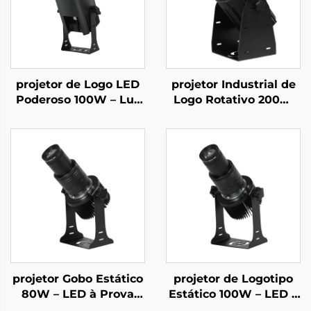
projetor de Logo LED
projetor Industrial de
Poderoso 100W – Luz
Logo Rotativo 200W
Gobo Rotativa IP67 à
IP67 à Prova d'Água
Prova d'Água com
Gobo para Segurança
Controle Remoto para
em Fábrica e Aviso de
Branding Comercial
Passagem
Externo
projetor Gobo Estático
projetor de Logotipo
80W – LED à Prova
Estático 100W – LED à
d'Água IP67 para
Prova d'Água IP67