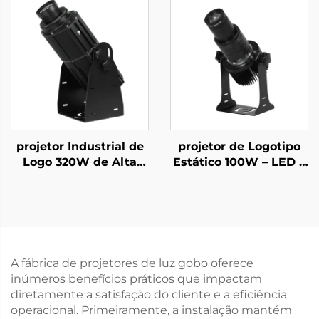
em Fábrica e Aviso de
Branding Externo
Passagem
Grande e Projeção em
Edifícios
projetor Industrial de
projetor de Logotipo
Logo 320W de Alta
Estático 100W – LED à
Luminosidade IP67
Prova d'Água IP67
Luz Gobo Rotativa
para Anúncios de
para Segurança em
Lojas e Placas de
Fábrica e Exibição de
Segurança
Aviso
A fábrica de projetores de luz gobo oferece
inúmeros benefícios práticos que impactam
diretamente a satisfação do cliente e a eficiência
operacional. Primeiramente, a instalação mantém