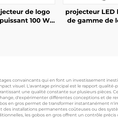
jecteur de logo
projecteur LED 
puissant 100 W –
de gamme de 
umière Gobo
300 W, lumière
tive étanche IP67
rotative étanche
c télécommande
pour publicité 
our branding
bâtiments extér
ercial extérieur
ages convaincants qui en font un investissement inesti
mpact visuel. L'avantage principal est le rapport qualité-pr
arantissant une qualité constante sur plusieurs pièces
hange, d'expérimenter différentes conceptions et de re
obos en gros permet de transformer instantanément n'imp
ent des installations permanentes coûteuses ou des sy
ionnelles, les gobos en gros offrent un contrôle précis 