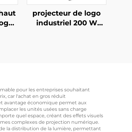
haut
projecteur de logo
logo
industriel 200 W
 Gobo
étanche IP67,
 IP67
lumière Gobo
sur
rotative pour la
ieurs
sécurité en usine et
avertissement de
passage piéton
mable pour les entreprises souhaitant
ix, car l'achat en gros réduit
. Cet avantage économique permet aux
mplacer les unités usées sans charge
orte quel espace, créant des effets visuels
stèmes complexes de projection numérique.
de la distribution de la lumière, permettant