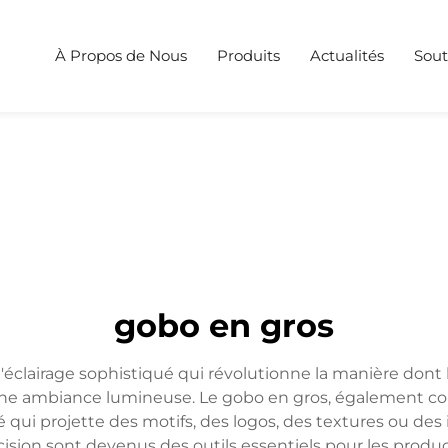
À Propos de Nous
Produits
Actualités
Sout
gobo en gros
clairage sophistiqué qui révolutionne la manière dont l
t une ambiance lumineuse. Le gobo en gros, également c
ré qui projette des motifs, des logos, des textures ou des
sion sont devenus des outils essentiels pour les productio