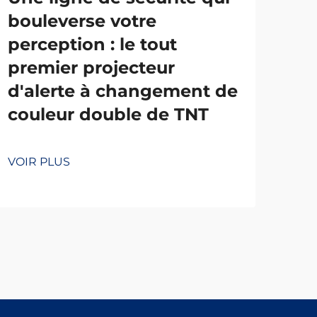
bouleverse votre
mo
perception : le tout
de
premier projecteur
qua
d'alerte à changement de
ce
couleur double de TNT
en
de 
VOIR PLUS
VOI