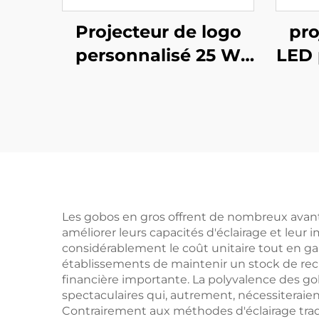
Projecteur de logo
pro
personnalisé 25 W
LED 
étanche IP67 avec
L
Gobo rotatif et
rota
télécommande –
ave
Idéal pour
p
devantures et
comm
enseignes
Les gobos en gros offrent de nombreux avant
améliorer leurs capacités d'éclairage et leur i
considérablement le coût unitaire tout en g
établissements de maintenir un stock de rec
financière importante. La polyvalence des g
spectaculaires qui, autrement, nécessiterai
Contrairement aux méthodes d'éclairage tradit