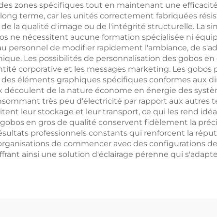
 des zones spécifiques tout en maintenant une efficacité
long terme, car les unités correctement fabriquées résis
la qualité d'image ou de l'intégrité structurelle. La sim
gros ne nécessitent aucune formation spécialisée ni éq
et au personnel de modifier rapidement l'ambiance, de s'
ique. Les possibilités de personnalisation des gobos en
ntité corporative et les messages marketing. Les gobos 
u des éléments graphiques spécifiques conformes aux dir
découlent de la nature économe en énergie des systèm
sommant très peu d'électricité par rapport aux autres te
tent leur stockage et leur transport, ce qui les rend idéa
s gobos en gros de qualité conservent fidèlement la préci
ltats professionnels constants qui renforcent la réputatio
ganisations de commencer avec des configurations de b
offrant ainsi une solution d'éclairage pérenne qui s'ada