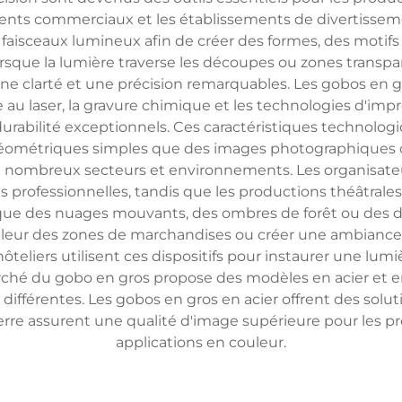
ts commerciaux et les établissements de divertissemen
 faisceaux lumineux afin de créer des formes, des motifs
 Lorsque la lumière traverse les découpes ou zones tra
c une clarté et une précision remarquables. Les gobos en
u laser, la gravure chimique et les technologies d'imp
urabilité exceptionnels. Ces caractéristiques technolo
 géométriques simples que des images photographiques c
 nombreux secteurs et environnements. Les organisateu
s professionnelles, tandis que les productions théâtrale
que des nuages mouvants, des ombres de forêt ou des dé
 valeur des zones de marchandises ou créer une ambianc
hôteliers utilisent ces dispositifs pour instaurer une lu
rché du gobo en gros propose des modèles en acier et e
 différentes. Les gobos en gros en acier offrent des so
erre assurent une qualité d'image supérieure pour les pr
applications en couleur.