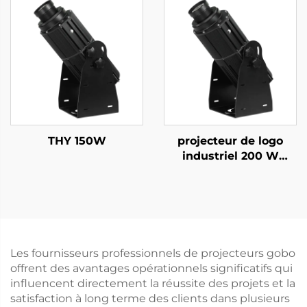
télécommande pour
et affichages d'alerte
publicité extérieure
THY 150W
projecteur de logo
industriel 200 W
étanche IP67, lumière
Gobo rotative pour la
sécurité en usine et
avertissement de
passage piéton
Les fournisseurs professionnels de projecteurs gobo
offrent des avantages opérationnels significatifs qui
influencent directement la réussite des projets et la
satisfaction à long terme des clients dans plusieurs