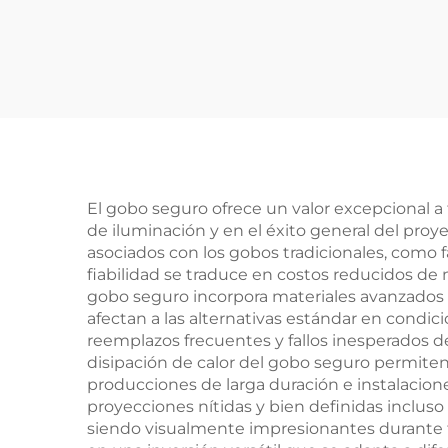
personalizado de
d
exterior de 55 W –
res
Luz gobo giratoria
IP67 resistente al
agua con mando a
distancia para
publicidad y
a
El gobo seguro ofrece un valor excepcional a
de iluminación y en el éxito general del proy
branding
asociados con los gobos tradicionales, como 
fiabilidad se traduce en costos reducidos d
gobo seguro incorpora materiales avanzados 
afectan a las alternativas estándar en condici
reemplazos frecuentes y fallos inesperados 
disipación de calor del gobo seguro permiten
producciones de larga duración e instalaci
proyecciones nítidas y bien definidas inclus
siendo visualmente impresionantes durante to