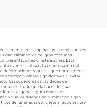
100 W – LED
impermeable IP67
para anuncios en
tiendas y señales de
seguridad
directamente en las operaciones profesionales
eguridad eliminan los peligros comunes
ir presentaciones o instalaciones. Esta
te eventos críticos. La construcción del
ando deformaciones y grietas que normalmente
ran tiempo y dinero significativos al evitar
ecto. Las superiores capacidades de
rendimiento, lo que lo hace ideal para
. Además, el gobo seguro mantiene
rando que los diseños de iluminación sigan
 tipos de luminarias convierte al gobo seguro