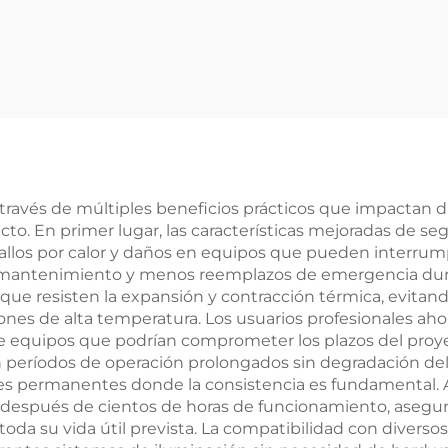
e 200 W IP67
istente al agua
con luz gobo
giratoria para
seguridad en
fábricas y
dvertencias en
 través de múltiples beneficios prácticos que impactan 
ecto. En primer lugar, las características mejoradas de s
pasillos
fallos por calor y daños en equipos que pueden interrump
e mantenimiento y menos reemplazos de emergencia duran
que resisten la expansión y contracción térmica, evit
ones de alta temperatura. Los usuarios profesionales ahor
de equipos que podrían comprometer los plazos del proy
 períodos de operación prolongados sin degradación del 
ones permanentes donde la consistencia es fundamental
o después de cientos de horas de funcionamiento, asegu
da su vida útil prevista. La compatibilidad con diversos