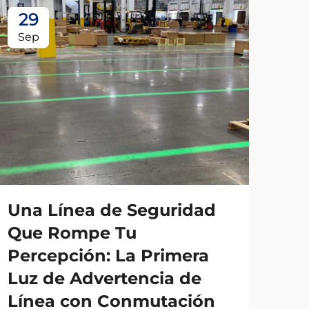
29
2
Sep
Se
Una Línea de Seguridad
¡B
Que Rompe Tu
Me
Percepción: La Primera
Ge
Luz de Advertencia de
Ce
Línea con Conmutación
In