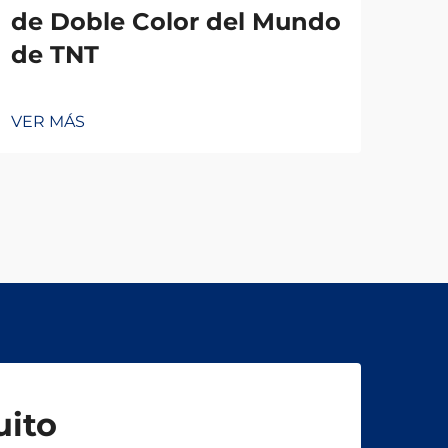
de Doble Color del Mundo
Ca
de TNT
VER
VER MÁS
uito