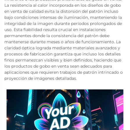
La resistencia al calor incorporada en los diseños de gobo
en venta de calidad evita la distorsión del patrón incluso
bajo condiciones intensas de iluminación, manteniendo la
integridad de la imagen durante períodos prolongados de
uso. Esta fiabilidad resulta crucial en instalaciones
permanentes donde la consistencia del patrón debe
mantenerse durante meses o años de funcionamiento. La
claridad óptica lograda mediante materiales avanzados y
procesos de fabricación garantiza que incluso los detalles
finos permanezcan visibles y bien definidos, haciendo que
los productos de gobo en venta sean adecuados para
aplicaciones que requieren trabajos de patrón intrincado o
proyección de imágenes detalladas.