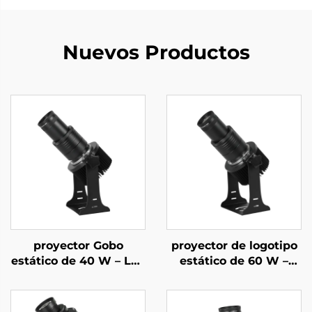
Nuevos Productos
proyector Gobo
proyector de logotipo
estático de 40 W – Luz
estático de 60 W –
LED con logotipo
LED impermeable IP67
impermeable IP67
para anuncios
para fachadas de
comerciales y