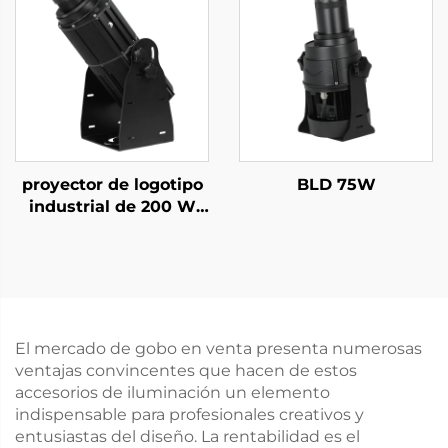
tiendas
pantallas de
advertencia
proyector de logotipo
BLD 75W
industrial de 200 W
IP67 resistente al agua
con luz gobo giratoria
para seguridad en
fábricas y
advertencias en
pasillos
El mercado de gobo en venta presenta numerosas
ventajas convincentes que hacen de estos
accesorios de iluminación un elemento
indispensable para profesionales creativos y
entusiastas del diseño. La rentabilidad es el