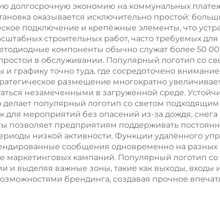
ную долгосрочную экономию на коммунальных плате
тановка оказывается исключительно простой: больш
еское подключение и крепёжные элементы, что уст
штабных строительных работ, часто требуемых для
етодиодные компоненты обычно служат более 50 00
 простои в обслуживании. Популярный логотип со с
 и графику точно туда, где сосредоточено внимание
стратегическое размещение многократно увеличивае
таться незамеченными в загруженной среде. Устойч
о делает популярный логотип со светом подходящим 
 для мероприятий без опасений из-за дождя, снега
ы позволяет предприятиям поддерживать постоянн
ериоды низкой активности. Функции удалённого уп
ендированные сообщения одновременно на разных 
 маркетинговых кампаний. Популярный логотип со 
и и выделяя важные зоны, такие как выходы, входы 
можностями брендинга, создавая прочное впечатле