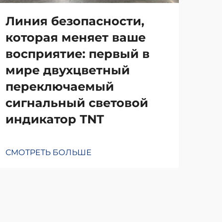
Линия безопасности,
От
которая меняет ваше
мо
восприятие: первый в
си
мире двухцветный
ка
переключаемый
се
сигнальный световой
от
индикатор TNT
ка
СМОТРЕТЬ БОЛЬШЕ
СМО