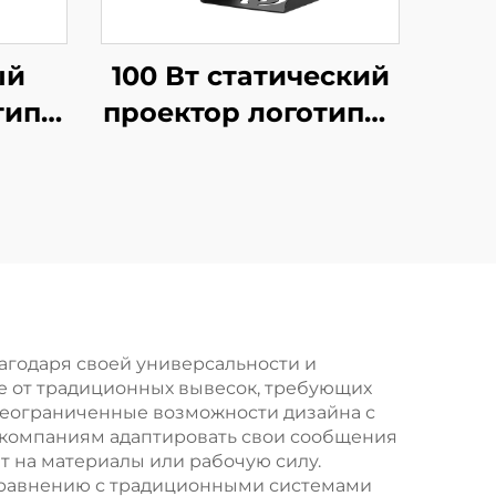
ый
100 Вт статический
типа
проектор логотипов
,
—
аемый,
водонепроницаемый
я,
светодиодный IP67
для
для рекламы
о
магазинов и знаков
безопасности
и
годаря своей универсальности и
ие от традиционных вывесок, требующих
дания
 неограниченные возможности дизайна с
 компаниям адаптировать свои сообщения
т на материалы или рабочую силу.
сравнению с традиционными системами