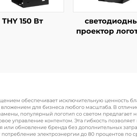
THY 150 Вт
светодиодн
проектор лого
100 Вт, IP67
водонепрониц
вращающийс
лампа Gobo 
масштабног
внешнего
брендинга 
щением обеспечивает исключительную ценность бла
м вложением для бизнеса любого масштаба. В отлич
проекции на з
 замены, популярный логотип со светом предлагает
ое управление контентом. Эта гибкость позволяет
я или обновление бренда без дополнительных затра
потребление электроэнергии до 80 процентов по 