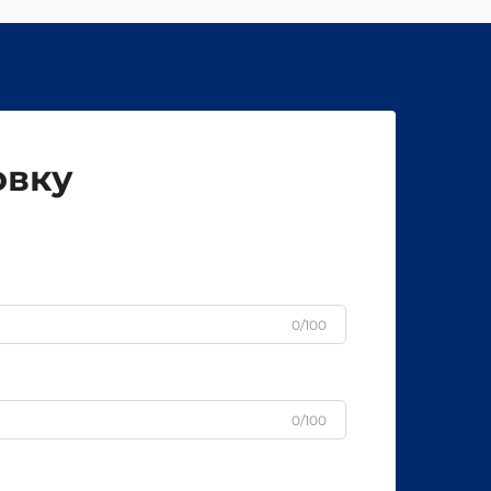
овку
0/100
0/100