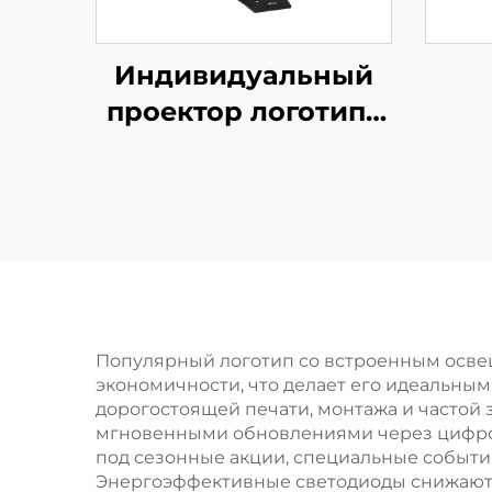
Индивидуальный
проектор логотипа
25 Вт, IP67,
водонепроницаемый,
с вращающимся
Gobo и пультом
дистанционного
управления —
идеален для витрин
Популярный логотип со встроенным осве
экономичности, что делает его идеальны
и вывесок
дорогостоящей печати, монтажа и частой
мгновенными обновлениями через цифров
под сезонные акции, специальные событи
Энергоэффективные светодиоды снижают 