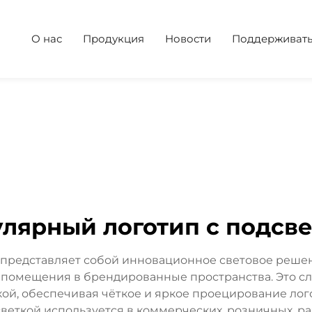
О нас
Продукция
Новости
Поддерживат
лярный логотип с подсв
 представляет собой инновационное световое решен
омещения в брендированные пространства. Это сл
ой, обеспечивая чёткое и яркое проецирование лог
веткой используется в коммерческих, розничных, ра