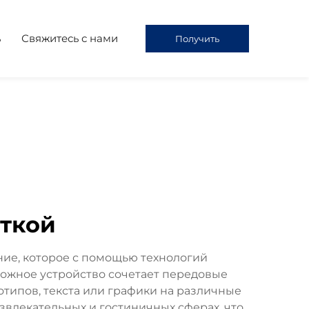
ь
Свяжитесь с нами
Получить
предложение
еткой
ие, которое с помощью технологий
ожное устройство сочетает передовые
отипов, текста или графики на различные
звлекательных и гостиничных сферах, что