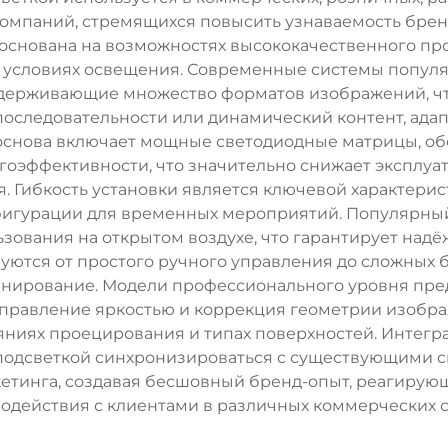
компаний, стремящихся повысить узнаваемость брен
 основана на возможностях высококачественного пр
условиях освещения. Современные системы популя
держивающие множество форматов изображений, что
последовательности или динамический контент, ада
 основа включает мощные светодиодные матрицы, о
гоэффективности, что значительно снижает эксплуа
Гибкость установки является ключевой характерис
нфигурации для временных мероприятий. Популярны
ования на открытом воздухе, что гарантирует надё
руются от простого ручного управления до сложных
нирование. Модели профессионального уровня пред
управление яркостью и коррекция геометрии изобра
ояниях проецирования и типах поверхностей. Интег
 подсветкой синхронизироваться с существующими 
тинга, создавая бесшовный бренд-опыт, реагирующ
одействия с клиентами в различных коммерческих с