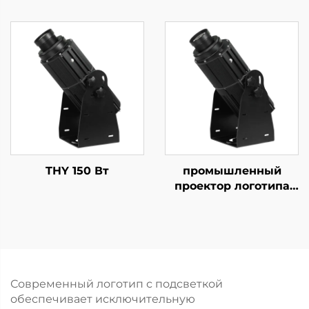
проектор логотипов
ультраярким
IP67
выходом,
водонепроницаемый
стабильным
Gobo светильник для
вращением и
рекламы отелей,
повышенной
торговых центров и
защитой от воды.
предприятий
THY 150 Вт
промышленный
проектор логотипа
200 Вт,
вращающийся, IP67,
водонепроницаемый,
с лампой Gobo для
обеспечения
безопасности на
Современный логотип с подсветкой
заводе и
обеспечивает исключительную
предупреждения на