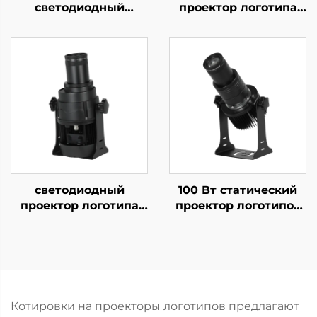
светодиодный
проектор логотипа
проектор логотипов
200 Вт,
IP67
вращающийся, IP67,
водонепроницаемый
водонепроницаемый,
вращающийся Gobo
с лампой Gobo для
светильник для
обеспечения
наружной рекламы
безопасности на
на зданиях
заводе и
предупреждения на
пешеходных
дорожках
светодиодный
100 Вт статический
проектор логотипа
проектор логотипов
100 Вт, IP67,
—
водонепроницаемый,
водонепроницаемый
вращающийся, лампа
светодиодный IP67
Gobo для
для рекламы
масштабного
магазинов и знаков
внешнего брендинга
безопасности
Котировки на проекторы логотипов предлагают
и проекции на здания