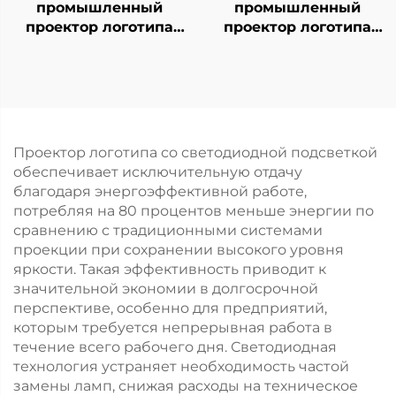
промышленный
промышленный
проектор логотипа
проектор логотипа
200 Вт,
320 Вт, высокая
вращающийся, IP67,
яркость, IP67,
водонепроницаемый,
вращающийся, лампа
с лампой Gobo для
Gobo для
обеспечения
обеспечения
безопасности на
безопасности на
Проектор логотипа со светодиодной подсветкой
заводе и
производстве и
обеспечивает исключительную отдачу
предупреждения на
предупредительных
благодаря энергоэффективной работе,
пешеходных
табло
потребляя на 80 процентов меньше энергии по
дорожках
сравнению с традиционными системами
проекции при сохранении высокого уровня
яркости. Такая эффективность приводит к
значительной экономии в долгосрочной
перспективе, особенно для предприятий,
которым требуется непрерывная работа в
течение всего рабочего дня. Светодиодная
технология устраняет необходимость частой
замены ламп, снижая расходы на техническое