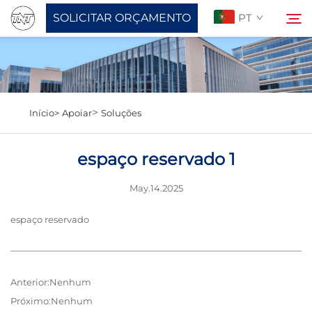
SOLICITAR ORÇAMENTO
PT
Sobre Nós
Pesquisar
>
Início>
Apoiar
Soluções
Produtos
espaço reservado 1
Notícias
May.14.2025
Apoiar
espaço reservado
Entre em Contato
Anterior:
Nenhum
Próximo:
Nenhum