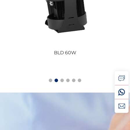
projetor de Logotipo Rotativo Externo 150W, Luz
Gobo à Prova d'Água IP67 para Hotéis, Shoppings e
Publicidade Empresarial