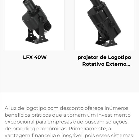
Remoto para
de Avisos
Publicidade e
Branding
LFX 40W
projetor de Logotipo
Rotativo Externo
150W, Luz Gobo à
Prova d'Água IP67
para Hotéis, Shoppings
e Publicidade
Empresarial
A luz de logotipo com desconto oferece inúmeros
benefícios práticos que a tornam um investimento
excepcional para empresas que buscam soluções
de branding econômicas. Primeiramente, a
vantagem financeira é inegável, pois esses sistemas