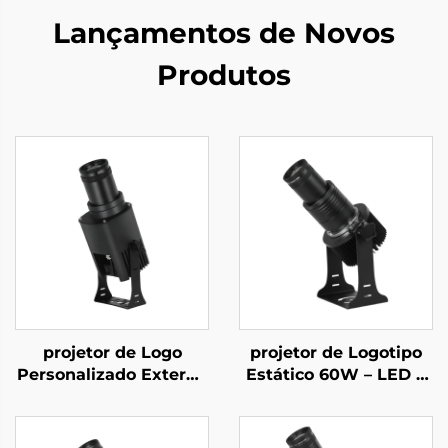
Lançamentos de Novos
Produtos
projetor de Logo
projetor de Logotipo
Personalizado Externo
Estático 60W – LED à
55W – Luz Gobo
Prova d'Água IP67
Rotativa IP67 à Prova
para Anúncios
d'Água com Controle
Comerciais e Exibição