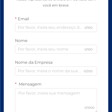
você em breve.
Email
0/100
Nome
0/100
Nome da Empresa
0/200
Mensagem
0/1000