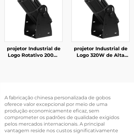
projetor Industrial de
projetor Industrial de
Logo Rotativo 200W
Logo 320W de Alta
IP67 à Prova d'Água
Luminosidade IP67
Gobo para Segurança
Luz Gobo Rotativa
em Fábrica e Aviso de
para Segurança em
Passagem
Fábrica e Exibição de
Aviso
A fabricação chinesa personalizada de gobos
oferece valor excepcional por meio de uma
produção economicamente eficaz, sem
comprometer os padrões de qualidade exigidos
pelos mercados internacionais. A principal
vantagem reside nos custos significativamente