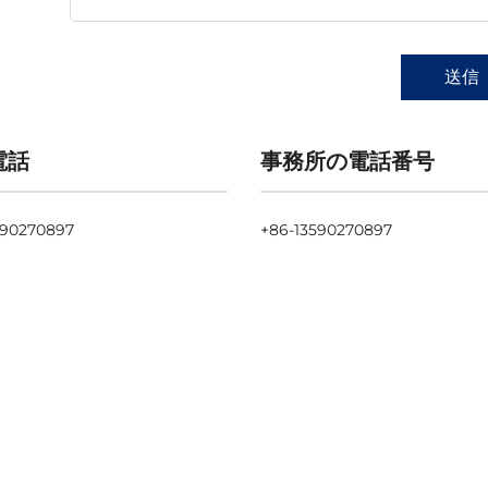
送信
電話
事務所の電話番号
590270897
+86-13590270897