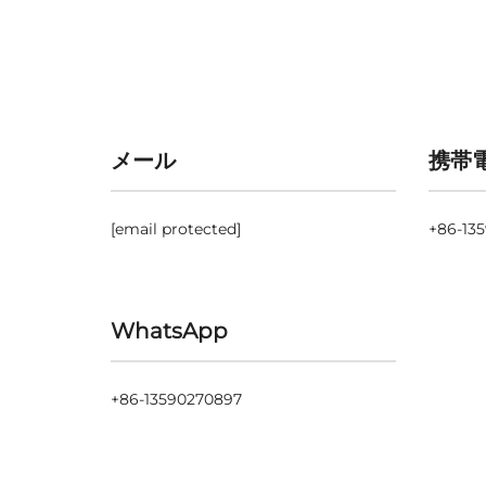
メール
携帯
[email protected]
+86-13
WhatsApp
+86-13590270897