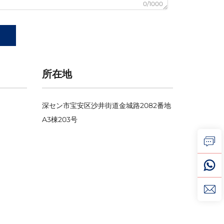
0/1000
所在地
深セン市宝安区沙井街道金城路2082番地
A3棟203号