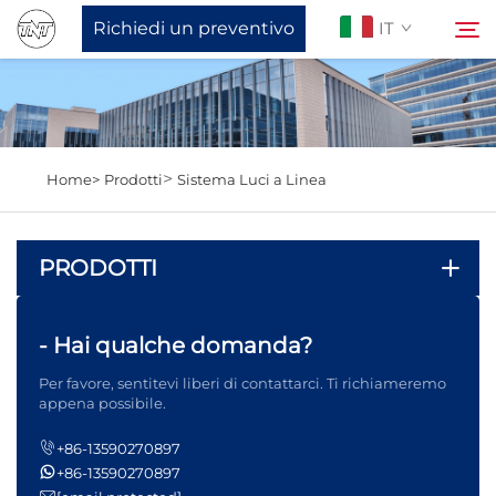
Richiedi un preventivo
IT
Chi Siamo
Cerca
>
Home>
Prodotti
Sistema Luci a Linea
Prodotti
PRODOTTI
Notizie
Supporto
- Hai qualche domanda?
Per favore, sentitevi liberi di contattarci. Ti richiameremo
Contattaci
appena possibile.
+86-13590270897
+86-13590270897