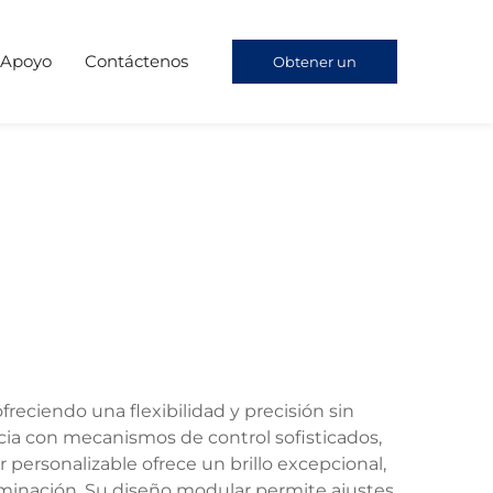
Apoyo
Contáctenos
Obtener un
presupuesto
freciendo una flexibilidad y precisión sin
cia con mecanismos de control sofisticados,
r personalizable ofrece un brillo excepcional,
luminación. Su diseño modular permite ajustes