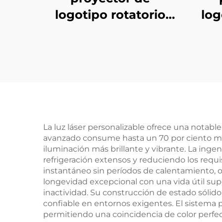
logotipo rotatorio
log
exterior de 150 W, luz
d
Gobo impermeable
res
IP67 para hoteles,
centros comerciales
y publicidad
empresarial
a
La luz láser personalizable ofrece una notabl
avanzado consume hasta un 70 por ciento men
iluminación más brillante y vibrante. La inge
refrigeración extensos y reduciendo los req
instantáneo sin períodos de calentamiento, of
longevidad excepcional con una vida útil sup
inactividad. Su construcción de estado sóli
confiable en entornos exigentes. El sistema 
permitiendo una coincidencia de color perfect