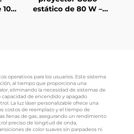
 100
estático de 80 W –
te al
LED impermeable
gobo
IP67 para fachadas
a
de tiendas y señales
erior
de advertencia
cción
os operativos para los usuarios. Este sistema
ción, al tiempo que proporciona una
calor, eliminando la necesidad de sistemas de
 la capacidad de encendido y apagado
ol. La luz láser personalizable ofrece una
los costos de reemplazo y el tiempo de
ras llenas de gas, asegurando un rendimiento
rol preciso de longitud de onda,
ransiciones de color suaves sin parpadeos ni