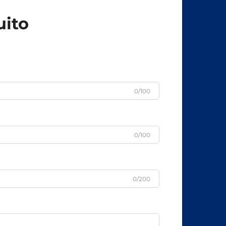
uito
0/100
0/100
0/200