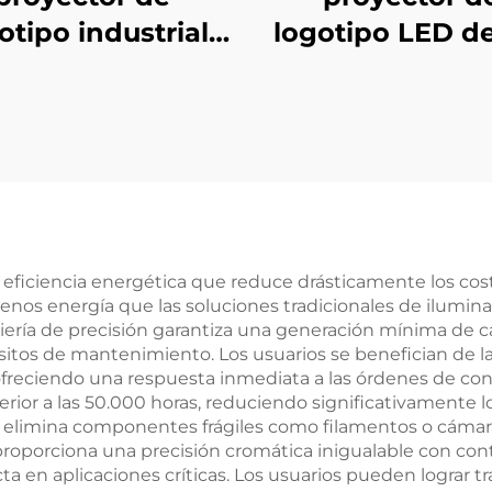
otipo industrial
logotipo LED de
e 200 W IP67
W IP67 resisten
istente al agua
agua con luz 
con luz gobo
giratoria par
giratoria para
señalización ext
seguridad en
grande y proye
fábricas y
en edificios
dvertencias en
e eficiencia energética que reduce drásticamente los cost
os energía que las soluciones tradicionales de ilumina
pasillos
niería de precisión garantiza una generación mínima de 
uisitos de mantenimiento. Los usuarios se benefician de
reciendo una respuesta inmediata a las órdenes de contr
erior a las 50.000 horas, reduciendo significativamente 
do elimina componentes frágiles como filamentos o cáma
proporciona una precisión cromática inigualable con cont
a en aplicaciones críticas. Los usuarios pueden lograr t