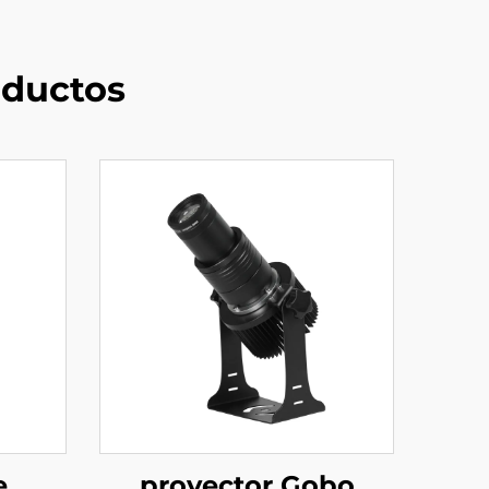
ductos
e
proyector Gobo