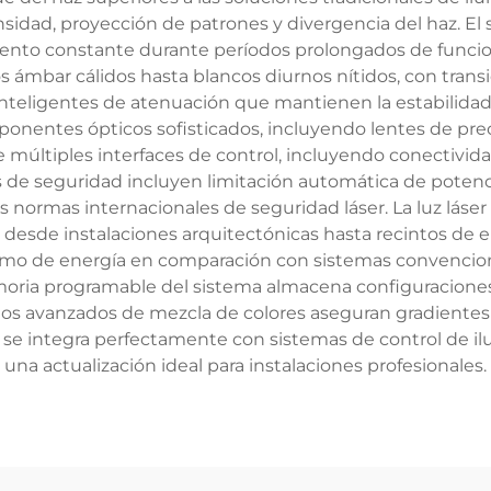
nsidad, proyección de patrones y divergencia del haz. El
iento constante durante períodos prolongados de funci
ámbar cálidos hasta blancos diurnos nítidos, con transi
inteligentes de atenuación que mantienen la estabilidad c
nentes ópticos sofisticados, incluyendo lentes de prec
te múltiples interfaces de control, incluyendo conectivi
de seguridad incluyen limitación automática de potenc
normas internacionales de seguridad láser. La luz láser
, desde instalaciones arquitectónicas hasta recintos de
umo de energía en comparación con sistemas convencion
oria programable del sistema almacena configuraciones
tmos avanzados de mezcla de colores aseguran gradientes
le se integra perfectamente con sistemas de control de il
una actualización ideal para instalaciones profesionales.