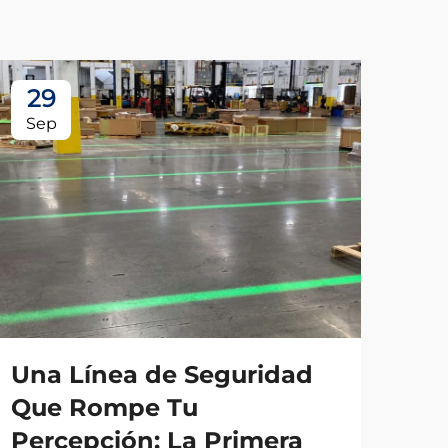
29
2
Sep
Se
Una Línea de Seguridad
¡B
Que Rompe Tu
Me
Percepción: La Primera
Ge