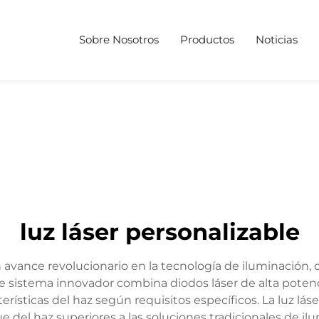
Sobre Nosotros
Productos
Noticias
luz láser personalizable
 avance revolucionario en la tecnología de iluminación, o
te sistema innovador combina diodos láser de alta poten
erísticas del haz según requisitos específicos. La luz láse
 del haz superiores a las soluciones tradicionales de i