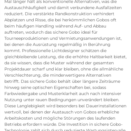
Mal länger hält als konventionelle Alternativen, was die
Austauschhäufigkeit und damit verbundene Ausfallzeiten
reduziert. Die verstärkte Randkonstruktion verhindert
Abplatzen und Risse, die bei herkömmlichen Gobos oft
beim häufigen Handling während Auf- und Abbau
auftreten, wodurch das sichere Gobo ideal für
Tourneeproduktionen und Vermietungsanwendungen ist,
bei denen die Ausrüstung regelmäßig in Berührung
kommt. Professionelle Lichtdesigner schätzen die
gleichbleibende Leistung, die die erhöhte Haltbarkeit bietet,
da sie wissen, dass die Muster während der gesamten
Projektdauer scharf und klar bleiben, ohne die allmähliche
Verschlechterung, die minderwertigere Alternativen
betrifft. Das sichere Gobo behält über längere Zeiträume
hinweg seine optischen Eigenschaften bei, sodass
Farbwiedergabe und Musterklarheit auch nach intensiver
Nutzung unter rauen Bedingungen unverändert bleiben.
Diese Langlebigkeit wird besonders bei Dauerinstallationen
wertvoll, bei denen der Austausch von Gobos erhebliche
Arbeitskosten und mögliche Störungen des laufenden
Betriebs erfordern würde. Die Investition in sichere Gobo-
Technologie zahlt sich durch reduzierte Wartungsintervalle,