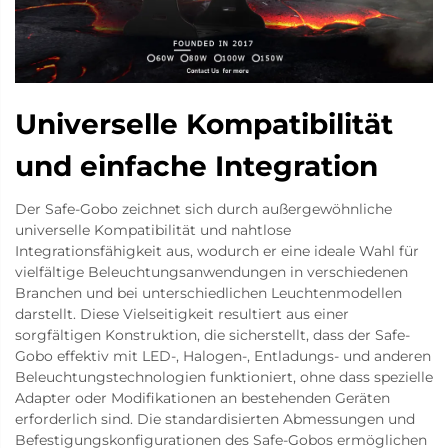
Universelle Kompatibilität
und einfache Integration
Der Safe-Gobo zeichnet sich durch außergewöhnliche
universelle Kompatibilität und nahtlose
Integrationsfähigkeit aus, wodurch er eine ideale Wahl für
vielfältige Beleuchtungsanwendungen in verschiedenen
Branchen und bei unterschiedlichen Leuchtenmodellen
darstellt. Diese Vielseitigkeit resultiert aus einer
sorgfältigen Konstruktion, die sicherstellt, dass der Safe-
Gobo effektiv mit LED-, Halogen-, Entladungs- und anderen
Beleuchtungstechnologien funktioniert, ohne dass spezielle
Adapter oder Modifikationen an bestehenden Geräten
erforderlich sind. Die standardisierten Abmessungen und
Befestigungskonfigurationen des Safe-Gobos ermöglichen