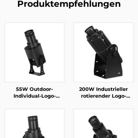
Produktempfehlungen
55W Outdoor-
200W Industrieller
Individual-Logo-
rotierender Logo-
Projektor – IP67
Projektor IP67
wasserdicht,
wasserdicht Gobo-
rotierendes Gobo-Licht
Licht für
mit Fernbedienung für
Werksicherheit und
Werbung und
Gehweg-Warnung
Branding