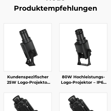
Produktempfehlungen
Kundenspezifischer
80W Hochleistungs-
25W Logo-Projektor
Logo-Projektor – IP67
IP67 wasserdicht mit
wasserdicht,
rotierendem Gobo und
rotierendes Gobo mit
Fernbedienung – ideal
Fernbedienung für
für Ladenfassaden
Außenwerbung
und Schilder