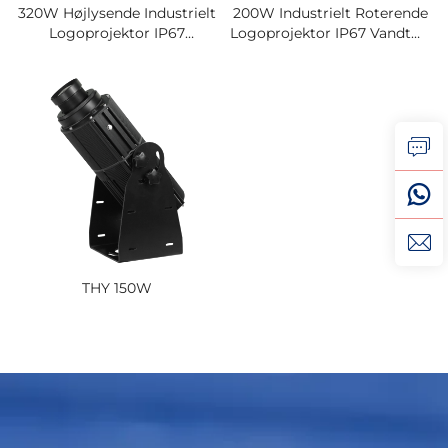
320W Højlysende Industrielt
200W Industrielt Roterende
Logoprojektor IP67
Logoprojektor IP67 Vandtæt
Roterende Gobo-Lys Til
Gobo-Lys Til
Fabrikssikkerhed Og
Fabrikssikkerhed Og
Advarselsskærm
Advarsel For Gangstier
THY 150W