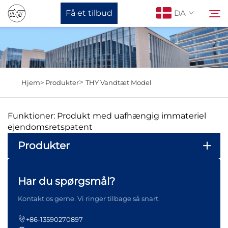
Få et tilbud
DA
Om os
Søg
>
Hjem>
Produkter
THY Vandtæt Model
Produkter
Funktioner: Produkt med uafhængig immateriel
Nyheder
ejendomsretspatent
Produkter
Støtte
Har du spørgsmål?
Kontakt os
Kontakt os gerne. Vi ringer tilbage så snart.
+86-13590270897