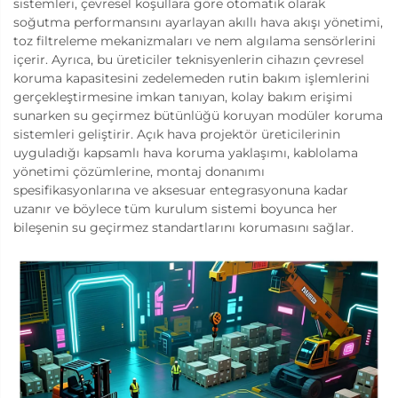
sistemleri, çevresel koşullara göre otomatik olarak
soğutma performansını ayarlayan akıllı hava akışı yönetimi,
toz filtreleme mekanizmaları ve nem algılama sensörlerini
içerir. Ayrıca, bu üreticiler teknisyenlerin cihazın çevresel
koruma kapasitesini zedelemeden rutin bakım işlemlerini
gerçekleştirmesine imkan tanıyan, kolay bakım erişimi
sunarken su geçirmez bütünlüğü koruyan modüler koruma
sistemleri geliştirir. Açık hava projektör üreticilerinin
uyguladığı kapsamlı hava koruma yaklaşımı, kablolama
yönetimi çözümlerine, montaj donanımı
spesifikasyonlarına ve aksesuar entegrasyonuna kadar
uzanır ve böylece tüm kurulum sistemi boyunca her
bileşenin su geçirmez standartlarını korumasını sağlar.