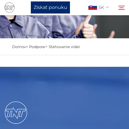
Získať ponuku
SK
O Nás
Hľadať
>
Domov>
Podpora
Sťahovanie videí
Výrobky
Správy
Podpora
Kontaktuj Nás