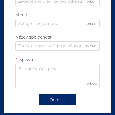
0/100
Meno
0/100
Názov spoločnosti
0/200
Správa
0/1000
Odoslať