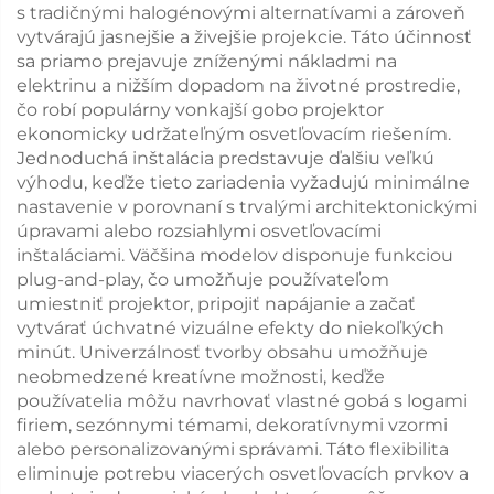
s tradičnými halogénovými alternatívami a zároveň
vytvárajú jasnejšie a živejšie projekcie. Táto účinnosť
sa priamo prejavuje zníženými nákladmi na
elektrinu a nižším dopadom na životné prostredie,
čo robí populárny vonkajší gobo projektor
ekonomicky udržateľným osvetľovacím riešením.
Jednoduchá inštalácia predstavuje ďalšiu veľkú
výhodu, keďže tieto zariadenia vyžadujú minimálne
nastavenie v porovnaní s trvalými architektonickými
úpravami alebo rozsiahlymi osvetľovacími
inštaláciami. Väčšina modelov disponuje funkciou
plug-and-play, čo umožňuje používateľom
umiestniť projektor, pripojiť napájanie a začať
vytvárať úchvatné vizuálne efekty do niekoľkých
minút. Univerzálnosť tvorby obsahu umožňuje
neobmedzené kreatívne možnosti, keďže
používatelia môžu navrhovať vlastné gobá s logami
firiem, sezónnymi témami, dekoratívnymi vzormi
alebo personalizovanými správami. Táto flexibilita
eliminuje potrebu viacerých osvetľovacích prvkov a