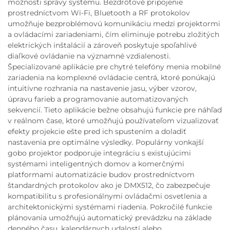
možnosti správy systému. Bezdrôtové pripojenie
prostredníctvom Wi-Fi, Bluetooth a RF protokolov
umožňuje bezproblémovú komunikáciu medzi projektormi
a ovládacími zariadeniami, čím eliminuje potrebu zložitých
elektrických inštalácií a zároveň poskytuje spoľahlivé
diaľkové ovládanie na významné vzdialenosti.
Špecializované aplikácie pre chytré telefóny menia mobilné
zariadenia na komplexné ovládacie centrá, ktoré ponúkajú
intuitívne rozhrania na nastavenie jasu, výber vzorov,
úpravu farieb a programovanie automatizovaných
sekvencií. Tieto aplikácie bežne obsahujú funkcie pre náhľad
v reálnom čase, ktoré umožňujú používateľom vizualizovať
efekty projekcie ešte pred ich spustením a doladiť
nastavenia pre optimálne výsledky. Populárny vonkajší
gobo projektor podporuje integráciu s existujúcimi
systémami inteligentných domov a komerčnými
platformami automatizácie budov prostredníctvom
štandardných protokolov ako je DMX512, čo zabezpečuje
kompatibilitu s profesionálnymi ovládačmi osvetlenia a
architektonickými systémami riadenia. Pokročilé funkcie
plánovania umožňujú automatický prevádzku na základe
denného času, kalendárnych udalostí alebo