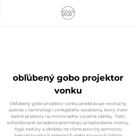
obľúbený gobo projektor
vonku
Obľúbený gobo projektor vonku predstavuje revolučný
pokrok v technológii vonkajšieho osvetlenia, ktorý mení
bežné priestory na mimoriadne vizuálne zážitky. Tieto
sofistikované zariadenia premietajú prispôsobené motívy,
logá, textúry a obrázky na rôzne povrchy pomocou
špecializovaných sklenných alebo kovových šablón