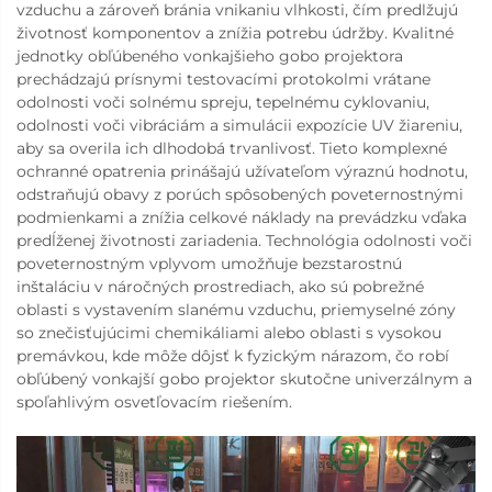
vzduchu a zároveň bránia vnikaniu vlhkosti, čím predlžujú
životnosť komponentov a znížia potrebu údržby. Kvalitné
jednotky obľúbeného vonkajšieho gobo projektora
prechádzajú prísnymi testovacími protokolmi vrátane
odolnosti voči solnému spreju, tepelnému cyklovaniu,
odolnosti voči vibráciám a simulácii expozície UV žiareniu,
aby sa overila ich dlhodobá trvanlivosť. Tieto komplexné
ochranné opatrenia prinášajú užívateľom výraznú hodnotu,
odstraňujú obavy z porúch spôsobených poveternostnými
podmienkami a znížia celkové náklady na prevádzku vďaka
predĺženej životnosti zariadenia. Technológia odolnosti voči
poveternostným vplyvom umožňuje bezstarostnú
inštaláciu v náročných prostrediach, ako sú pobrežné
oblasti s vystavením slanému vzduchu, priemyselné zóny
so znečisťujúcimi chemikáliami alebo oblasti s vysokou
premávkou, kde môže dôjsť k fyzickým nárazom, čo robí
obľúbený vonkajší gobo projektor skutočne univerzálnym a
spoľahlivým osvetľovacím riešením.