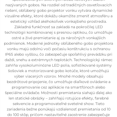
nazývaných gobos. Na rozdiel od tradičných osvetľovacích
riešení, obľúbený gobo projektor vonku vytvára dynamické
vizuálne efekty, ktoré dokážu okamžite zmeniť atmosféru a
estetický vzhľad akéhokoľvek vonkajšieho prostredia.
Základná funkčnosť sa zakladá na pokročilej LED
technológii kombinovanej s presnou optikou, čo umožňuje
ostré a živé premietanie aj za náročných vonkajších
podmienok. Moderné jednotky obľúbeného gobo projektora
vonku majú odolnú voči počasiu konštrukciu s ochranou
IP65 alebo vyššou, čo zabezpečuje spoľahlivý prevádzku pri
daždi, snehu a extrémnych teplotách. Technologický rámec
zahŕňa vysokoluminózne LED polia, sofistikované systémy
šošoviek a motorizované gobo kotúče, ktoré umožňujú
výber viacerých vzorov. Mnohé modely obsahujú
bezdrôtové pripojenie, čo umožňuje diaľkové ovládanie a
programovanie cez aplikácie na smartfónoch alebo
špeciálne ovládače. Možnosti premietania siahajú ďalej ako
len statické obrázky – zahŕňajú rotujúce efekty, farebné
sekvencie a programovateľné svetelné show. Tieto
zariadenia bežne ponúkajú vzdialenosť premietania od 10
do 100 stôp, pričom nastaviteľné zaostrenie zabezpečuje