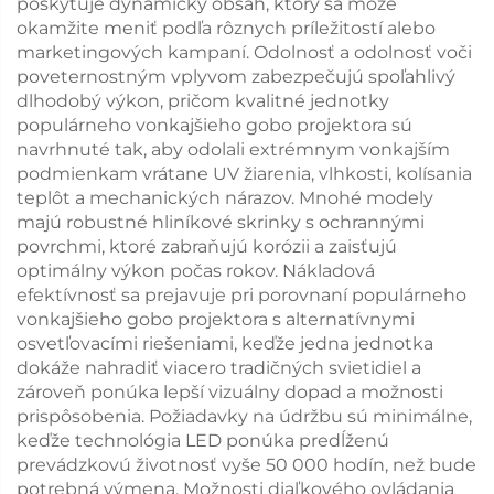
poskytuje dynamický obsah, ktorý sa môže
okamžite meniť podľa rôznych príležitostí alebo
marketingových kampaní. Odolnosť a odolnosť voči
poveternostným vplyvom zabezpečujú spoľahlivý
dlhodobý výkon, pričom kvalitné jednotky
populárneho vonkajšieho gobo projektora sú
navrhnuté tak, aby odolali extrémnym vonkajším
podmienkam vrátane UV žiarenia, vlhkosti, kolísania
teplôt a mechanických nárazov. Mnohé modely
majú robustné hliníkové skrinky s ochrannými
povrchmi, ktoré zabraňujú korózii a zaisťujú
optimálny výkon počas rokov. Nákladová
efektívnosť sa prejavuje pri porovnaní populárneho
vonkajšieho gobo projektora s alternatívnymi
osvetľovacími riešeniami, keďže jedna jednotka
dokáže nahradiť viacero tradičných svietidiel a
zároveň ponúka lepší vizuálny dopad a možnosti
prispôsobenia. Požiadavky na údržbu sú minimálne,
keďže technológia LED ponúka predĺženú
prevádzkovú životnosť vyše 50 000 hodín, než bude
potrebná výmena. Možnosti diaľkového ovládania