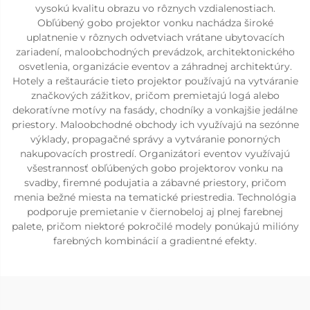
vysokú kvalitu obrazu vo rôznych vzdialenostiach.
Obľúbený gobo projektor vonku nachádza široké
uplatnenie v rôznych odvetviach vrátane ubytovacích
zariadení, maloobchodných prevádzok, architektonického
osvetlenia, organizácie eventov a záhradnej architektúry.
Hotely a reštaurácie tieto projektor používajú na vytváranie
značkových zážitkov, pričom premietajú logá alebo
dekoratívne motívy na fasády, chodníky a vonkajšie jedálne
priestory. Maloobchodné obchody ich využívajú na sezónne
výklady, propagačné správy a vytváranie ponorných
nakupovacích prostredí. Organizátori eventov využívajú
všestrannosť obľúbených gobo projektorov vonku na
svadby, firemné podujatia a zábavné priestory, pričom
menia bežné miesta na tematické priestredia. Technológia
podporuje premietanie v čiernobeloj aj plnej farebnej
palete, pričom niektoré pokročilé modely ponúkajú milióny
farebných kombinácií a gradientné efekty.