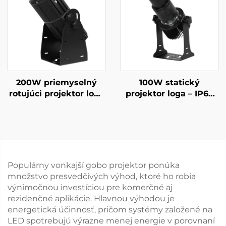
branding
200W priemyselný
100W statický
rotujúci projektor loga
projektor loga – IP67
IP67 vodotesný svetlo
vodotesné LED pre
Gobo pre bezpečnosť v
reklamy na predajne a
továrni a upozornenie
bezpečnostné značky
na chodníky
Populárny vonkajší gobo projektor ponúka
množstvo presvedčivých výhod, ktoré ho robia
výnimočnou investíciou pre komerčné aj
rezidenčné aplikácie. Hlavnou výhodou je
energetická účinnosť, pričom systémy založené na
LED spotrebujú výrazne menej energie v porovnaní