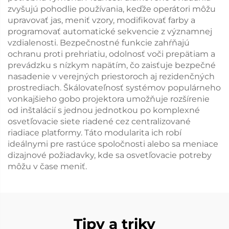
zvyšujú pohodlie používania, keďže operátori môžu
upravovať jas, meniť vzory, modifikovať farby a
programovať automatické sekvencie z významnej
vzdialenosti. Bezpečnostné funkcie zahŕňajú
ochranu proti prehriatiu, odolnosť voči prepätiam a
prevádzku s nízkym napätím, čo zaisťuje bezpečné
nasadenie v verejných priestoroch aj rezidenčných
prostrediach. Škálovateľnosť systémov populárneho
vonkajšieho gobo projektora umožňuje rozšírenie
od inštalácií s jednou jednotkou po komplexné
osvetľovacie siete riadené cez centralizované
riadiace platformy. Táto modularita ich robí
ideálnymi pre rastúce spoločnosti alebo sa meniace
dizajnové požiadavky, kde sa osvetľovacie potreby
môžu v čase meniť.
Tipy a triky