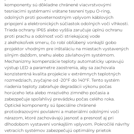
komponenty sú dôkladne chránené viacvrstvovými
tesniacimi systémami vrátane tesnení typu O-ring,
odolných proti poveternostným vplyvom káblových
pripojení a elektronických súčiastok odolných voči vlhkosti.
Trieda ochrany IP65 alebo vyššia zaručuje úplnú ochranu
proti prachu a odolnosť voči striekajúcej vode
z akéhokoľvek smeru, čo robí obľúbený vonkajší gobo
projektor vhodným pre inštaláciu na miestach vystavených
silným dažďom, snehu alebo závlahovým systémom.
Mechanizmy kompenzácie teploty automaticky upravujú
výstup LED a parametre zaostrenia, aby sa zachovala
konzistentná kvalita projekcie v extrémnych teplotných
rozmedziach, zvyčajne od -20°F do 140°F. Tento systém
riadenia teploty zabraňuje degradácii výkonu počas
horúceho leta alebo mrazivého zimného počasia a
zabezpečuje spoľahlivý prevádzku počas celého roka.
Optické komponenty sú špeciálne chránené
protiodrazovými povlakmi a materiálmi odolnými voči
nárazom, ktoré zachovávajú jasnosť a presnosť aj pri
dlhodobom vystavení vonkajším vplyvom. Pokročilé návrhy
vetracích systémov zabezpečujú optimálny prietok