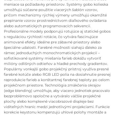
meniace sa požiadavky priestorov. Systémy gobo kolieska
umožňujú súčasne použitie viacerých šablón vzorov,
pričom mechanizmy rýchlej výmeny umožňujú okamžité
prepínanie vzorov prostredníctvom diaľkového ovládania
alebo automatických programovacích sekvencií.
Profesionálne modely podporujú rotujúce aj statické gobos
s reguláciou rýchlosti rotácie, čo vytvára fascinujúce
animované efekty ideálne pre zábavné priestory alebo
špeciálne udalosti. Farebné možnosti siahajú ďaleko za
rámec jednoduchých monochromatických projekcií –
sofistikované systémy miešania farieb dokážu vytvoriť
milióny odlišných odtieňov a hladké prechody gradientov.
Populárny vonkajší gobo projekčný prístroj využíva presné
farebné kotúče alebo RGB LED polia na dosiahnutie presnej
reprodukcie farieb a konštantnej farebnej teploty po celom
projekčnom priestore. Technológia zmäkčenia okrajov
(edge blending) umožňuje, aby viacero jednotiek pracovalo
bezproblémovo spoločne a vytváralo väčšie projekčné
plochy alebo komplexné viacobrazové displeje bez
viditeľných hraníc medzi jednotlivými projekciami. Funkcie
korekcie keystonu kompenzujú uhlové polohy montáže a