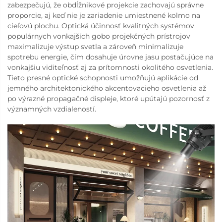
zabezpečujú, že obdĺžnikové projekcie zachovajú správne
proporcie, aj keď nie je zariadenie umiestnené kolmo na
cieľovú plochu. Optická účinnosť kvalitných systémov
populárnych vonkajších gobo projekčných prístrojov
maximalizuje výstup svetla a zároveň minimalizuje
spotrebu energie, čím dosahuje úrovne jasu postačujúce na
vonkajšiu viditeľnosť aj za prítomnosti okolitého osvetlenia.
Tieto presné optické schopnosti umožňujú aplikácie od
jemného architektonického akcentovacieho osvetlenia až
po výrazné propagačné displeje, ktoré upútajú pozornosť z
významných vzdialeností.