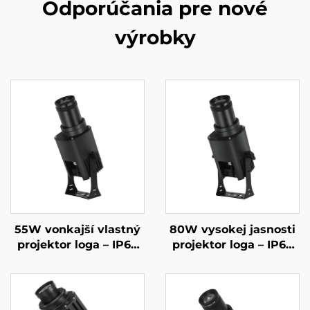
Odporúčania pre nové
výrobky
55W vonkajší vlastný
80W vysokej jasnosti
projektor loga – IP67
projektor loga – IP67
vodotesný rotujúci
vodotesný rotujúci
gobo svetlo s
gobo s diaľkovým
diaľkovým ovládaním
ovládaním pre
pre reklamu a
vonkajšiu reklamu