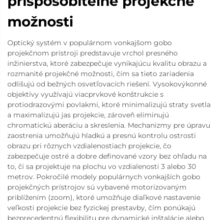
prispôsobiteľné projekčné
možnosti
Optický systém v populárnom vonkajšom gobo
projekčnom prístroji predstavuje vrchol presného
inžinierstva, ktoré zabezpečuje vynikajúcu kvalitu obrazu a
rozmanité projekčné možnosti, čím sa tieto zariadenia
odlišujú od bežných osvetľovacích riešení. Vysokovýkonné
objektívy využívajú viacprvkové konštrukcie s
protiodrazovými povlakmi, ktoré minimalizujú straty svetla
a maximalizujú jas projekcie, zároveň eliminujú
chromatickú aberáciu a skreslenia. Mechanizmy pre úpravu
zaostrenia umožňujú hladkú a presnú kontrolu ostrosti
obrazu pri rôznych vzdialenostiach projekcie, čo
zabezpečuje ostré a dobre definované vzory bez ohľadu na
to, či sa projektuje na plochu vo vzdialenosti 3 alebo 30
metrov. Pokročilé modely populárnych vonkajších gobo
projekčných prístrojov sú vybavené motorizovaným
priblížením (zoom), ktoré umožňuje diaľkové nastavenie
veľkosti projekcie bez fyzickej prestavby, čím ponúkajú
bezprecedentnú flexibilitu pre dynamické inštalácie alebo