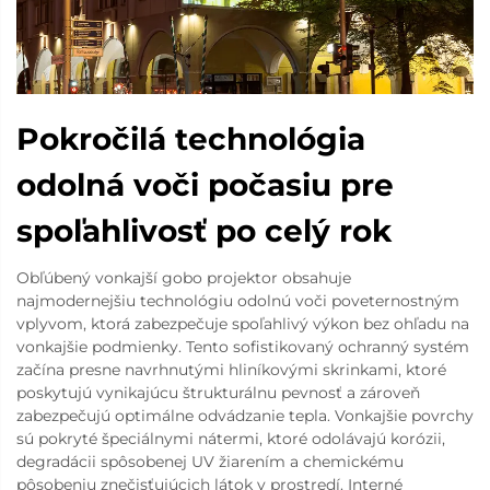
Pokročilá technológia
odolná voči počasiu pre
spoľahlivosť po celý rok
Obľúbený vonkajší gobo projektor obsahuje
najmodernejšiu technológiu odolnú voči poveternostným
vplyvom, ktorá zabezpečuje spoľahlivý výkon bez ohľadu na
vonkajšie podmienky. Tento sofistikovaný ochranný systém
začína presne navrhnutými hliníkovými skrinkami, ktoré
poskytujú vynikajúcu štrukturálnu pevnosť a zároveň
zabezpečujú optimálne odvádzanie tepla. Vonkajšie povrchy
sú pokryté špeciálnymi nátermi, ktoré odolávajú korózii,
degradácii spôsobenej UV žiarením a chemickému
pôsobeniu znečisťujúcich látok v prostredí. Interné