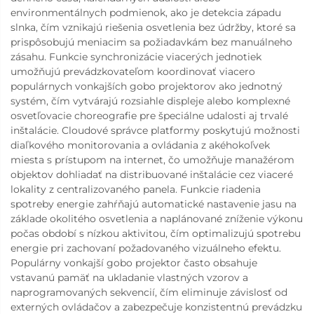
environmentálnych podmienok, ako je detekcia západu
slnka, čím vznikajú riešenia osvetlenia bez údržby, ktoré sa
prispôsobujú meniacim sa požiadavkám bez manuálneho
zásahu. Funkcie synchronizácie viacerých jednotiek
umožňujú prevádzkovateľom koordinovať viacero
populárnych vonkajších gobo projektorov ako jednotný
systém, čím vytvárajú rozsiahle displeje alebo komplexné
osvetľovacie choreografie pre špeciálne udalosti aj trvalé
inštalácie. Cloudové správce platformy poskytujú možnosti
diaľkového monitorovania a ovládania z akéhokoľvek
miesta s prístupom na internet, čo umožňuje manažérom
objektov dohliadať na distribuované inštalácie cez viaceré
lokality z centralizovaného panela. Funkcie riadenia
spotreby energie zahŕňajú automatické nastavenie jasu na
základe okolitého osvetlenia a naplánované zníženie výkonu
počas období s nízkou aktivitou, čím optimalizujú spotrebu
energie pri zachovaní požadovaného vizuálneho efektu.
Populárny vonkajší gobo projektor často obsahuje
vstavanú pamäť na ukladanie vlastných vzorov a
naprogramovaných sekvencií, čím eliminuje závislosť od
externých ovládačov a zabezpečuje konzistentnú prevádzku