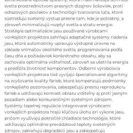
svetla prostredníctvom presných dizajnov šošoviek, proti
odrazových povlakov a technológií tvarovania lúča, ktoré
sústreďujú svetelný výstup presne tam, kde je potrebný, a
zároveň minimalizujú rozptyl svetla a stratu energie.
Stratégie optimalizácie jasu používané výrobcami
vonkajších projektora zahŕňajú adaptačné systémy riadenia
jasu, ktoré automaticky upravujú výstupné úrovne na
základe snímačov okolitého svetla, programovania podľa
času dňa a požiadaviek konkrétneho obsahu, aby sa
zachovala optimálna viditeľnosť, zároveň sa ušetrila energia
a predĺžila životnosť komponentov. Odborní výrobcovia
vonkajších projektora tiež vyvíjajú špecializované algoritmy
na zvyšovanie kvality farieb, ktoré kompenzujú podmienky
vonkajšieho pozorovania, zabezpečujú presnú reprodukciu
farieb a udržiavajú kontrast obrazu viditeľný aj proti jasným
pozadiam alebo konkurenčným svetelným zdrojom.
Systémy tepelnej regulácie integrované výrobcami
vonkajších projektora hrajú kľúčovú úlohu pri výkone jasu,
pričom využívajú pokročilé chladiace technológie, ktoré
udržiavajú optimálne prevádzkové teploty svetelných
zdrojov, zabraňujú degradácii jasu a zabezpečujú