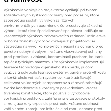
Výrobcovia vonkajších projektorov vynikajú pri tvorení
sofistikovaných systémov ochrany pred počasím, ktoré
zabezpečujú spoľahlivý výkon za rôznych
environmentálnych podmienok, čo predstavuje základnú
výhodu, ktorá tieto špecializované spoločnosti odlišuje od
všeobecných výrobcov zobrazovacích zariadení. Inžinierske
odborné znalosti výrobcov vonkajších projektorov sa
sústreďujú na vývoj komplexných riešení na ochranu pred
poveternostnými vplyvmi, vrátane viacvrstvovej ochrany
proti pronikaniu vlhkosti, kontaminácii prachom, kolísaniu
teplôt a fyzickým nárazom. Títo výrobcovia implementujú
tesniace technológie vojenského štandardu, pričom
využívajú pokročilé tesniace systémy, bariéry proti vlhkosti
a konštrukcie vetracích systémov, ktoré udržiavajú
celistvosť vnútorných komponentov a zároveň zabraňujú
tvorbe kondenzácie a koróznym poškodeniam. Proces
trvanlivej konštrukcie, ktorý používajú výrobcovia
vonkajších projektorov, zahŕňa prísne testovacie protokoly
simulujúce roky expozície prostrediu, vrátane odolnosti
voči slanému spreju pre inštalácie pri mori, ochrane pred