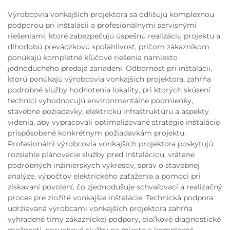
Výrobcovia vonkajších projektora sa odlišujú komplexnou
podporou pri inštalácii a profesionálnymi servisnými
riešeniami, ktoré zabezpečujú úspešnú realizáciu projektu a
dlhodobú prevádzkovú spoľahlivosť, pričom zákazníkom
ponúkajú kompletné kľúčové riešenia namiesto
jednoduchého predaja zariadení. Odbornosť pri inštalácii,
ktorú ponúkajú výrobcovia vonkajších projektora, zahŕňa
podrobné služby hodnotenia lokality, pri ktorých skúsení
technici vyhodnocujú environmentálne podmienky,
stavebné požiadavky, elektrickú infraštruktúru a aspekty
videnia, aby vypracovali optimalizované stratégie inštalácie
prispôsobené konkrétnym požiadavkám projektu.
Profesionálni výrobcovia vonkajších projektora poskytujú
rozsiahle plánovacie služby pred inštaláciou, vrátane
podrobných inžinierskych výkresov, správ o stavebnej
analýze, výpočtov elektrického zaťaženia a pomoci pri
získavaní povolení, čo zjednodušuje schvaľovací a realizačný
proces pre zložité vonkajšie inštalácie. Technická podpora
udržiavaná výrobcami vonkajších projektora zahŕňa
vyhradené tímy zákazníckej podpory, diaľkové diagnostické
možnosti, poruchové služby na mieste a komplexné