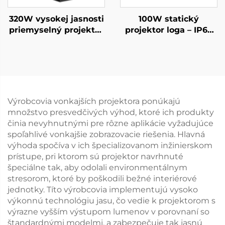
320W vysokej jasnosti
100W statický
priemyselný projektor
projektor loga – IP67
loga IP67 rotujúce
vodotesné LED pre
svetlo Gobo pre
reklamy na predajne a
bezpečnosť v továrni a
bezpečnostné značky
zobrazovanie varovaní
Výrobcovia vonkajších projektora ponúkajú
množstvo presvedčivých výhod, ktoré ich produkty
činia nevyhnutnými pre rôzne aplikácie vyžadujúce
spoľahlivé vonkajšie zobrazovacie riešenia. Hlavná
výhoda spočíva v ich špecializovanom inžinierskom
prístupe, pri ktorom sú projektor navrhnuté
špeciálne tak, aby odolali environmentálnym
stresorom, ktoré by poškodili bežné interiérové
jednotky. Títo výrobcovia implementujú vysoko
výkonnú technológiu jasu, čo vedie k projektorom s
výrazne vyšším výstupom lumenov v porovnaní so
štandardnými modelmi, a zabezpečuje tak jasnú