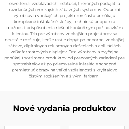
osvetlenia, vzdelávacích inštitúcií, firemných podujatí a
rezidenčných vonkajších zábavných systémov. Odborní
výrobcovia vonkajších projektorov často ponúkajú
komplexné inštalačné služby, technickú podporu a
možnosti prispôsobenia riešení konkrétnym požiadavkám
klientov. Trh pre výrobcov vonkajších projektorov sa
neustále rozširuje, keďže rastie dopyt po ponornej vonkajšej
zábave, digitálnych reklamných riešeniach a aplikáciách
veľkoformátových displejov. Títo výrobcovia zvyčajne
ponúkajú sortiment produktov od prenosných zariadení pre
spotrebiteľov až po priemyselné inštalácie schopné
premietnuť obrazy na veľké vzdialenosti s kryštáľovo
čistým rozlíšením a živými farbami.
Nové vydania produktov