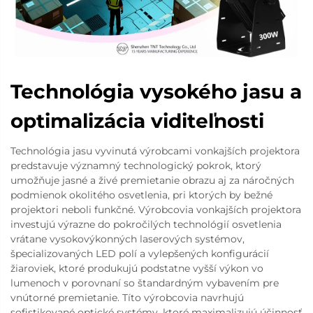
Technológia vysokého jasu a
optimalizácia viditeľnosti
Technológia jasu vyvinutá výrobcami vonkajších projektora
predstavuje významný technologický pokrok, ktorý
umožňuje jasné a živé premietanie obrazu aj za náročných
podmienok okolitého osvetlenia, pri ktorých by bežné
projektori neboli funkčné. Výrobcovia vonkajších projektora
investujú výrazne do pokročilých technológií osvetlenia
vrátane vysokovýkonných laserových systémov,
špecializovaných LED polí a vylepšených konfigurácií
žiaroviek, ktoré produkujú podstatne vyšší výkon vo
lumenoch v porovnaní so štandardným vybavením pre
vnútorné premietanie. Títo výrobcovia navrhujú
sofistikované optické systémy, ktoré maximalizujú účinnosť