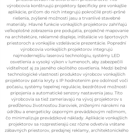
výrobcovia konštruujú projektory špecificky pre vonkajšie
aplikácie, pričom do nich integrujú pokročilé proti-pršné
riešenia, zvýšené možnosti jasu a trvanlivé stavebné
materiály. Hlavné funkcie vonkajších projektorov zahŕňajú
veľkoplošné zobrazenia pre podujatia, projekčné mapovanie
na architektúre, reklamné displeje, inštalácie vo športových
priestoroch a vonkajšie vzdelávacie prezentácie. Poprední
výrobcovia vonkajších projektorov integrujú
najmodernejšiu laserovú technológiu, systémy LED
osvetlenia a vysoký výkon v lumenoch, aby zabezpečili
viditeľnosť aj za jasného okolitého osvetlenia. Medzi bežné
technologické vlastnosti produktov výrobcov vonkajších
projektorov patria kryty s IP hodnotením pre odolnosť voči
počasiu, systémy tepelnej regulácie, bezdrôtové možnosti
pripojenia a automatické senzory nastavenia jasu. Títo
výrobcovia sa tiež zameriavajú na vývoj projektorov s
predĺženou životnosťou žiaroviek, zníženými nárokmi na
údržbu a energeticky úsporným prevádzkovým režimom,
čo minimalizuje prevádzkové náklady. Aplikácie vonkajších
projektorov sa rozprestierajú cez rôzne odvetvia vrátane
zábavných priestorov, predajnej reklamy, architektonického