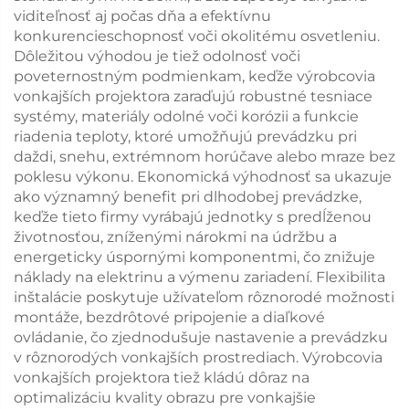
viditeľnosť aj počas dňa a efektívnu
konkurencieschopnosť voči okolitému osvetleniu.
Dôležitou výhodou je tiež odolnosť voči
poveternostným podmienkam, keďže výrobcovia
vonkajších projektora zaraďujú robustné tesniace
systémy, materiály odolné voči korózii a funkcie
riadenia teploty, ktoré umožňujú prevádzku pri
daždi, snehu, extrémnom horúčave alebo mraze bez
poklesu výkonu. Ekonomická výhodnosť sa ukazuje
ako významný benefit pri dlhodobej prevádzke,
keďže tieto firmy vyrábajú jednotky s predĺženou
životnosťou, zníženými nárokmi na údržbu a
energeticky úspornými komponentmi, čo znižuje
náklady na elektrinu a výmenu zariadení. Flexibilita
inštalácie poskytuje užívateľom rôznorodé možnosti
montáže, bezdrôtové pripojenie a diaľkové
ovládanie, čo zjednodušuje nastavenie a prevádzku
v rôznorodých vonkajších prostrediach. Výrobcovia
vonkajších projektora tiež kládú dôraz na
optimalizáciu kvality obrazu pre vonkajšie