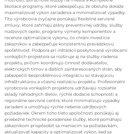
školiace programy, ktoré zabezpečujú, že obsluha dokáže
maximalizovať výkon zariadenia a minimalizovať výpadky.
Títo výrobcovia zvyčajne ponúkajú flexibilné servisné
zmluvy, ktoré zahŕňajú plány preventívnej údržby, služby
núdzových opráv, programy výmeny komponentov a
recenzie optimalizácie výkonu, čo chráni investície
zákazníkov a zabezpečuje konzistentnú prevádzkovú
spoľahlivosť. Podpora pri inštalácii poskytovaná výrobcami
vonkajších projektora sa rozširuje aj na služby riadenia
projektu, pričom koordinujú činnosť dodávateľov,
elektrických tímov a ďalších zainteresovaných strán, aby
zabezpečili bezproblémovú integráciu so stávajúcou
infraštruktúrou a včasnú realizáciu projektu. Profesionálni
výrobcovia vonkajších projektora udržiavajú rozsiahle
sklady náhradných dielov, rýchle dodacie schopnosti a
regionálne servisné centrá, ktoré minimalizujú výpadky
zariadení a umožňujú rýchle riešenie údržbových
požiadaviek. Okrem toho tieto spoločnosti ponúkajú aj
priebežné technické poradenské služby, ktoré pomáhajú
zákazníkom prispôsobiť sa meniacim sa požiadavkám,
aktualizovať kapacity a optimalizovať výkon, keď sa