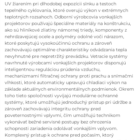
UV žiarením pri dlhodobej expozícii slnku a testoch
tepelného cyklovania, ktoré overujú výkon v extrémnych
teplotných rozsahoch. Odborní výrobcovia vonkajších
projektorov používajú špeciálne materiály na konštrukciu,
ako sú hliníkové zliatiny námornej triedy, komponenty z
nehrdzavejúcej ocele a polyméry odolné voči nárazom,
ktoré poskytujú vysokoúčinnú ochranu a zároveň
zachovávajú optimálne charakteristiky odvádzania tepla
nevyhnutné pre nepretržitý prevádzku. Vetracie systémy
navrhnuté výrobcami vonkajších projektorov disponujú
inteligentnou reguláciou prúdenia vzduchu,
mechanizmami filtračnej ochrany proti prachu a snímačmi
vlhkosti, ktoré automaticky upravujú chladiaci výkon na
základe aktuálnych environmentálnych podmienok. Okrem
toho tieto spoločnosti vyvíjajú modulárne ochranné
systémy, ktoré umožňujú jednoduchý prístup pri údržbe a
zároveň zachovávajú integritu ochrany pred
poveternostnými vplyvmi, čím umožňujú technikom
vykonávať bežné servisné postupy bez ohrozenia
schopnosti zariadenia odolávať vonkajším vplyvom.
Komplexný prístup k ochrane pred počasím, ktorý