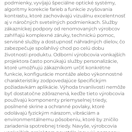
podmienky, vyvíjajú špeciálne optické systémy,
algoritmy korekcie farieb a funkcie zvyšovania
kontrastu, ktoré zachovávajú vizuálnu excelentnosť
aj v náročných svetelných podmienkach. Služby
zákazníckej podpory od renomovaných výrobcov
zahŕňajú komplexné záruky, technickú pomoc,
servisné služby a dostupnosť náhradných dielov, čo
zabezpečuje spoľahlivý chod po celú dobu
životnosti produktu. Odborní výrobcovia vonkajších
projektora často ponúkajú služby personalizácie,
ktoré umožňujú zákazníkom určiť konkrétne
funkcie, konfigurácie montáže alebo výkonnostné
charakteristiky zodpovedajúce špecifickým
požiadavkám aplikácie. Výhoda trvanlivosti nemôže
byť dostatočne zdôraznená, keďže tieto výrobcovia
používajú komponenty priemyselnej triedy,
posilnené skrine a ochranné povlaky, ktoré
odolávajú fyzickým nárazom, vibráciám a
environmentálnemu pôsobeniu, ktoré by zničilo
zariadenia spotrebnej triedy. Navyše, výrobcovia