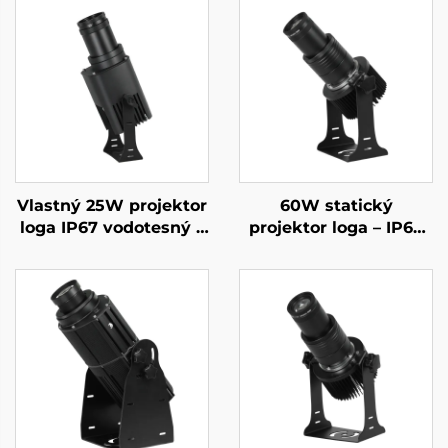
Vlastný 25W projektor
60W statický
loga IP67 vodotesný s
projektor loga – IP67
rotujúcim gobo a
vodotesné LED pre
diaľkovým ovládaním
reklamy na obchody a
– ideálny pre výklady
varovné displeje
a nálepy