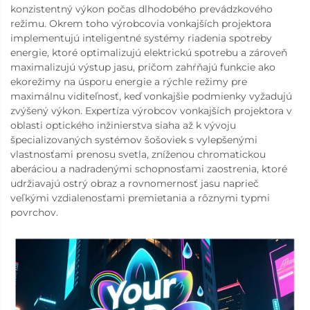
konzistentný výkon počas dlhodobého prevádzkového
režimu. Okrem toho výrobcovia vonkajších projektora
implementujú inteligentné systémy riadenia spotreby
energie, ktoré optimalizujú elektrickú spotrebu a zároveň
maximalizujú výstup jasu, pričom zahŕňajú funkcie ako
ekorežimy na úsporu energie a rýchle režimy pre
maximálnu viditeľnosť, keď vonkajšie podmienky vyžadujú
zvýšený výkon. Expertíza výrobcov vonkajších projektora v
oblasti optického inžinierstva siaha až k vývoju
špecializovaných systémov šošoviek s vylepšenými
vlastnosťami prenosu svetla, zníženou chromatickou
aberáciou a nadradenými schopnosťami zaostrenia, ktoré
udržiavajú ostrý obraz a rovnomernosť jasu naprieč
veľkými vzdialenosťami premietania a rôznymi typmi
povrchov.