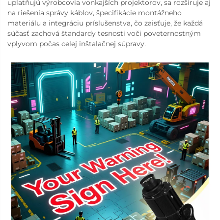
uplatňujú výrobcovia vonkajších projektorov, sa rozširuje aj
na riešenia správy káblov, špecifikácie montážneho
materiálu a integráciu príslušenstva, čo zaisťuje, že každá
súčasť zachová štandardy tesnosti voči poveternostným
vplyvom počas celej inštalačnej súpravy.