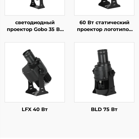
светодиодный
60 Вт статический
проектор Gobo 35 Вт
проектор логотипов
— вращающийся
—
индивидуальный
водонепроницаемый
логотип, IP67,
светодиодный IP67
водонепроницаемый,
для рекламы
с дистанционным
магазинов и
управлением для
предупреждающих
коммерческих
табло
дисплеев
LFX 40 Вт
BLD 75 Вт